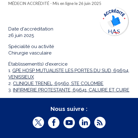
MÉDECIN ACCRÉDITÉ
- Mis en ligne le 26 juin 2025
Date d'accréditation
26 juin 2025
Spécialité ou activité
Chirurgie vasculaire
Établissement(s) d'exercice
1.
GPE HOSP MUTUALISTE LES PORTES DU SUD, 69694,
VENISSIEUX
2.
CLINIQUE TRENEL, 69560, STE COLOMBE
3.
INFIRMERIE PROTESTANTE, 69641, CALUIRE ET CUIRE
Nous suivre :
T
F
Y
L
R
w
a
o
i
S