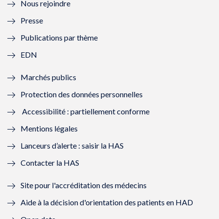
Nous rejoindre
l
l
l
l
Presse
e
l
e
l
Publications par thème
f
e
f
e
EDN
e
f
e
f
Marchés publics
n
e
n
e
Protection des données personnelles
ê
n
ê
n
Accessibilité : partiellement conforme
t
ê
t
ê
Mentions légales
r
t
r
t
Lanceurs d’alerte : saisir la HAS
e
r
e
r
Contacter la HAS
)
e
)
e
Site pour l'accréditation des médecins
)
)
Aide à la décision d'orientation des patients en HAD