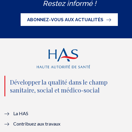
Restez informé !
i
c
u
n
S
t
e
t
k
ABONNEZ-VOUS AUX ACTUALITÉS
t
b
u
e
e
o
b
d
r
o
e
I
(
k
(
n
n
(
n
(
o
n
o
n
Développer la qualité dans le champ
sanitaire, social et médico-social
u
o
u
o
v
u
v
u
e
v
e
v
La HAS
Contribuez aux travaux
l
e
l
e