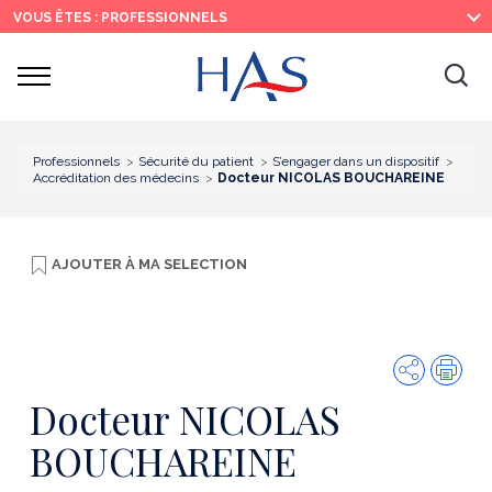
Recherche
Menu
Contenu
VOUS ÊTES : PROFESSIONNELS
principal
principal
Ouvrir
Ouv
le
menu
la
re
Professionnels
Sécurité du patient
S’engager dans un dispositif
Accréditation des médecins
Docteur NICOLAS BOUCHAREINE
AJOUTER À
MA SELECTION
Partager
Imp
Docteur NICOLAS
BOUCHAREINE