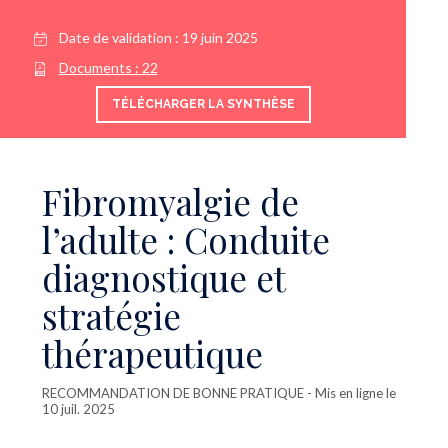
Date de validation :
19 juin 2025
Documents :
22
TÉLÉCHARGER LA SYNTHÈSE
Fibromyalgie de
l’adulte : Conduite
diagnostique et
stratégie
thérapeutique
RECOMMANDATION DE BONNE PRATIQUE
- Mis en ligne le
10 juil. 2025