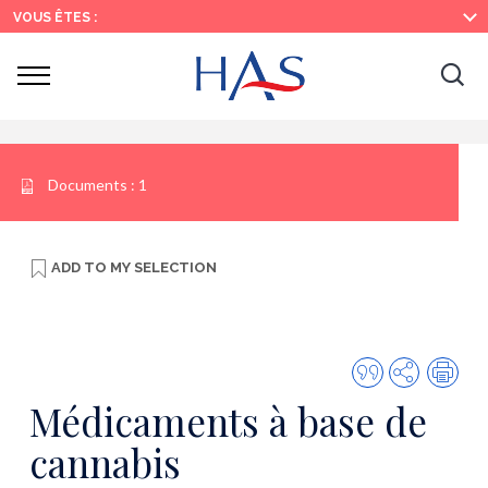
Search
Main
Main
VOUS ÊTES :
Menu
Content
Ouvrir
Ouv
le
menu
la
re
Documents :
1
ADD TO
MY SELECTION
Quote
Share
Prin
this
Médicaments à base de
publicatio
cannabis