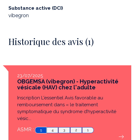
Substance active (DCI)
vibegron
Historique des avis (1)
23/07/2025
OBGEMSA (vibegron) - Hyperactivité
vésicale (HAV) chez l'adulte
Inscription L'essentiel Avis favorable au
remboursement dans « le traitement
symptomatique du syndrome d’hyperactivité
vésic...
ASMR :
5
4
3
2
1