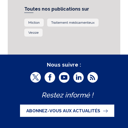
Toutes nos publications sur
Miction
Traitement médicamenteux
Vessie
Nous suivre :
T
F
Y
L
R
w
a
o
i
S
Restez informé !
i
c
u
n
S
t
e
t
k
ABONNEZ-VOUS AUX ACTUALITÉS
t
b
u
e