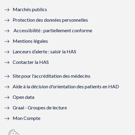
e
f
e
f
Marchés publics
n
e
n
e
Protection des données personnelles
ê
n
ê
n
Accessibilité : partiellement conforme
t
ê
t
ê
Mentions légales
r
t
r
t
Lanceurs d’alerte : saisir la HAS
e
r
e
r
Contacter la HAS
)
e
)
e
Site pour l'accréditation des médecins
)
)
Aide à la décision d'orientation des patients en HAD
Open data
Graal - Groupes de lecture
Mon Compte