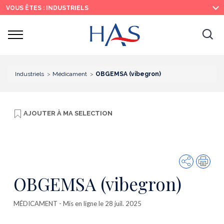
Recherche
Menu
Contenu
VOUS ÊTES : INDUSTRIELS
principal
principal
Ouvrir
Ouv
le
menu
la
re
Industriels
Médicament
OBGEMSA (vibegron)
AJOUTER À
MA SELECTION
Partager
Imp
OBGEMSA (vibegron)
MÉDICAMENT
- Mis en ligne le 28 juil. 2025