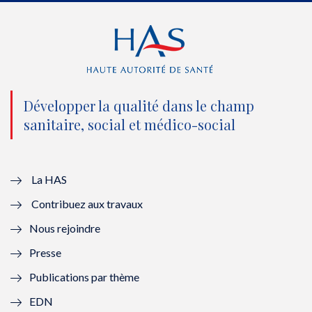
e
o
b
d
r
o
e
I
(
k
(
n
n
(
n
(
o
n
o
n
Développer la qualité dans le champ
sanitaire, social et médico-social
u
o
u
o
v
u
v
u
e
v
e
v
La HAS
Contribuez aux travaux
l
e
l
e
Nous rejoindre
l
l
l
l
Presse
e
l
e
l
Publications par thème
f
e
f
e
EDN