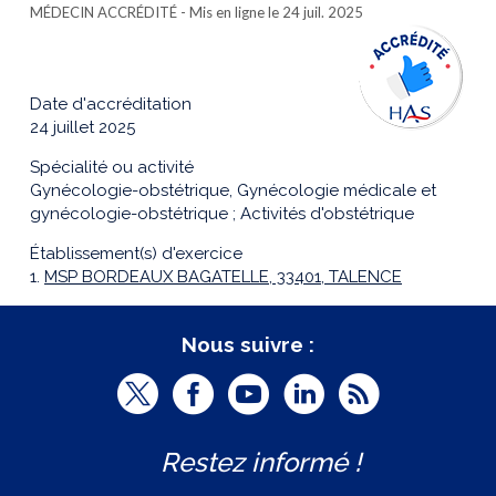
MÉDECIN ACCRÉDITÉ
- Mis en ligne le 24 juil. 2025
Date d'accréditation
24 juillet 2025
Spécialité ou activité
Gynécologie-obstétrique, Gynécologie médicale et
gynécologie-obstétrique ; Activités d'obstétrique
Établissement(s) d'exercice
1.
MSP BORDEAUX BAGATELLE, 33401, TALENCE
Nous suivre :
T
F
Y
L
R
w
a
o
i
S
Restez informé !
i
c
u
n
S