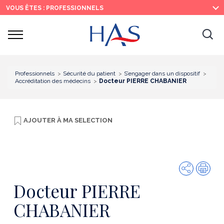
Recherche
Menu
Contenu
VOUS ÊTES : PROFESSIONNELS
principal
principal
Ouvrir
Ouv
le
menu
la
re
Professionnels
Sécurité du patient
S’engager dans un dispositif
Accréditation des médecins
Docteur PIERRE CHABANIER
AJOUTER À
MA SELECTION
Partager
Imp
Docteur PIERRE
CHABANIER