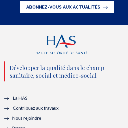
t
e
t
k
ABONNEZ-VOUS AUX ACTUALITÉS
t
b
u
e
e
o
b
d
r
o
e
I
(
k
(
n
n
(
n
(
o
n
o
n
Développer la qualité dans le champ
sanitaire, social et médico-social
u
o
u
o
v
u
v
u
e
v
e
v
La HAS
Contribuez aux travaux
l
e
l
e
Nous rejoindre
l
l
l
l
Presse