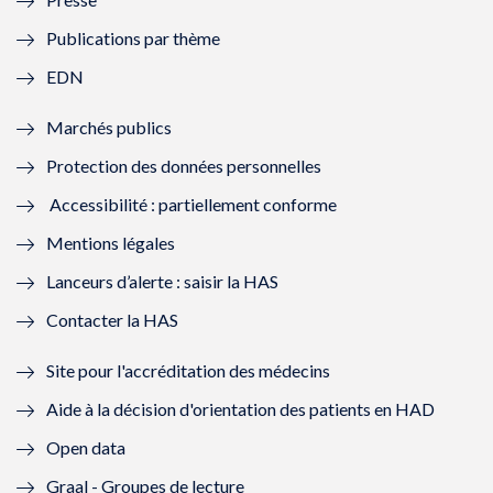
e
l
e
l
Publications par thème
f
e
f
e
EDN
e
f
e
f
Marchés publics
n
e
n
e
Protection des données personnelles
ê
n
ê
n
Accessibilité : partiellement conforme
t
ê
t
ê
Mentions légales
r
t
r
t
Lanceurs d’alerte : saisir la HAS
e
r
e
r
Contacter la HAS
)
e
)
e
Site pour l'accréditation des médecins
)
)
Aide à la décision d'orientation des patients en HAD
Open data
Graal - Groupes de lecture