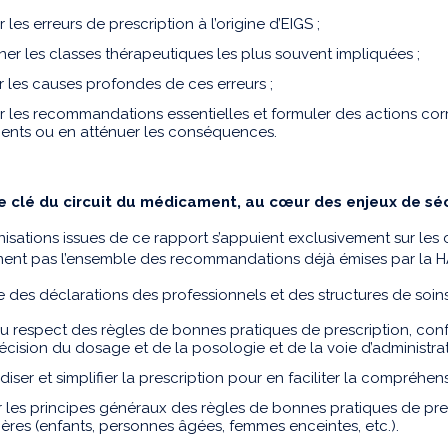
er les erreurs de prescription à l’origine d’EIGS ;
ner les classes thérapeutiques les plus souvent impliquées ;
r les causes profondes de ces erreurs ;
r les recommandations essentielles et formuler des actions corr
nts ou en atténuer les conséquences.
 clé du circuit du médicament, au cœur des enjeux de séc
isations issues de ce rapport s’appuient exclusivement sur les c
ent pas l’ensemble des recommandations déjà émises par la HAS 
e des déclarations des professionnels et des structures de soins
 au respect des règles de bonnes pratiques de prescription, conf
écision du dosage et de la posologie et de la voie d’administra
iser et simplifier la prescription pour en faciliter la compréhen
 les principes généraux des règles de bonnes pratiques de pre
lières (enfants, personnes âgées, femmes enceintes, etc.).