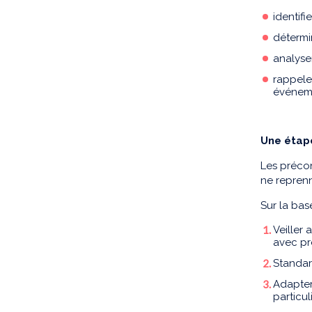
identifi
détermi
analyse
rappele
événeme
Une étape
Les précon
ne reprenn
Sur la bas
Veiller
avec pr
Standard
Adapter
particu