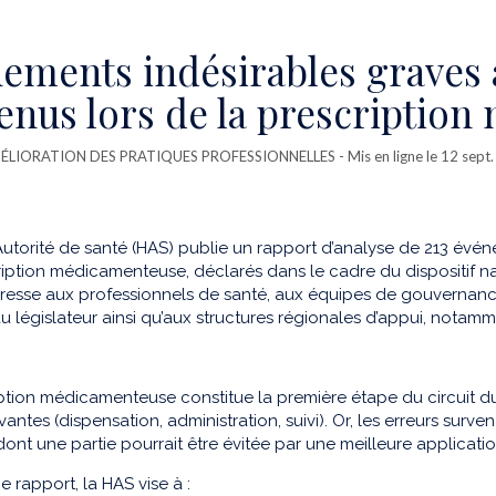
ements indésirables graves a
enus lors de la prescriptio
ÉLIORATION DES PRATIQUES PROFESSIONNELLES
- Mis en ligne le 12 sept
utorité de santé (HAS) publie un rapport d’analyse de 213 événe
ription médicamenteuse, déclarés dans le cadre du dispositif na
adresse aux professionnels de santé, aux équipes de gouvernance
au législateur ainsi qu’aux structures régionales d’appui, notam
ption médicamenteuse constitue la première étape du circuit du 
vantes (dispensation, administration, suivi). Or, les erreurs surve
dont une partie pourrait être évitée par une meilleure applicati
e rapport, la HAS vise à :