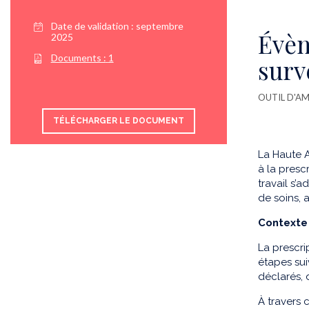
Date de validation :
septembre
Évèn
2025
Documents :
1
surv
OUTIL D'AM
TÉLÉCHARGER LE DOCUMENT
La Haute A
à la presc
travail s’
de soins, 
Contexte
La prescri
étapes sui
déclarés, 
À travers c