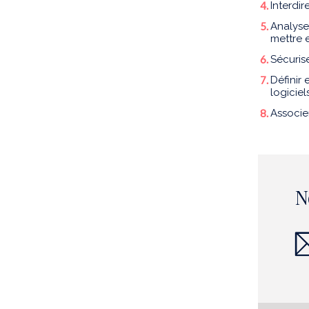
Interdi
Analyser
mettre 
Sécurise
Définir 
logiciel
Associe
N