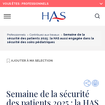
Recherche
Menu
Contenu
VOUS ÊTES : PROFESSIONNELS
principal
principal
Ouvrir
Ouv
le
menu
la
re
Professionnels
Contribuez aux travaux
Semaine de la
sécurité des patients 2025 : la HAS aussi engagée dans la
sécurité des soins pédiatriques
AJOUTER À
MA SELECTION
Partager
Imp
Semaine de la sécurité
des patients 2025 : la HAS