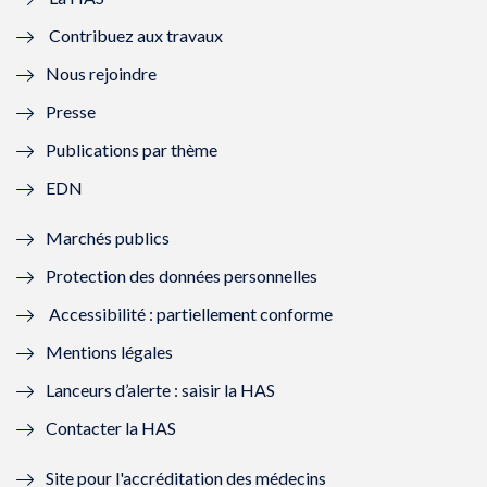
e
v
e
v
Contribuez aux travaux
l
e
l
e
Nous rejoindre
l
l
l
l
Presse
e
l
e
l
Publications par thème
f
e
f
e
EDN
e
f
e
f
Marchés publics
n
e
n
e
Protection des données personnelles
ê
n
ê
n
Accessibilité : partiellement conforme
t
ê
t
ê
Mentions légales
r
t
r
t
Lanceurs d’alerte : saisir la HAS
e
r
e
r
Contacter la HAS
)
e
)
e
Site pour l'accréditation des médecins