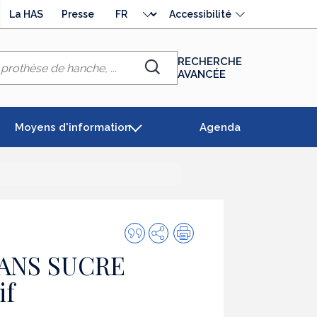
Choisir
La HAS
Presse
Accessibilité
la
langue
RECHERCHE
AVANCÉE
Chercher
Moyens d'information
Agenda
Citer
Partager
Impression
cette
ANS SUCRE
publication
if