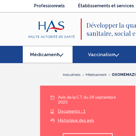
Recherche
Menu
Contenu
Professionnels
Établissements et services
principal
principal
Développer la qua
sanitaire, social 
Vaccination
Médicament
(élément
séléctionné)
Industriels
Médicament
OXOMEMAZINE
Avis de la CT du
24 septembre
2025
Documents :
1
Historique des avis