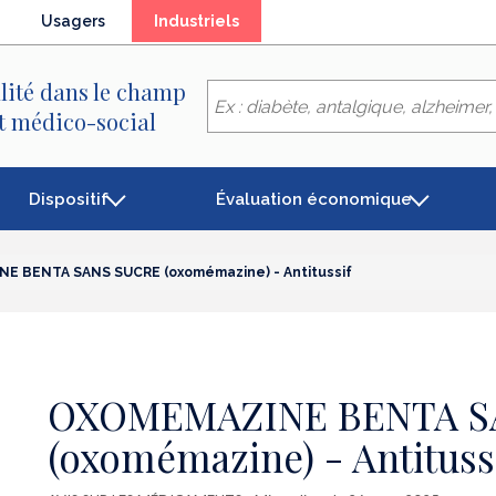
(élément
Usagers
Industriels
séléctionné)
lité dans le champ
et médico-social
Dispositif
Évaluation économique
 BENTA SANS SUCRE (oxomémazine) - Antitussif
OXOMEMAZINE BENTA S
(oxomémazine) - Antituss