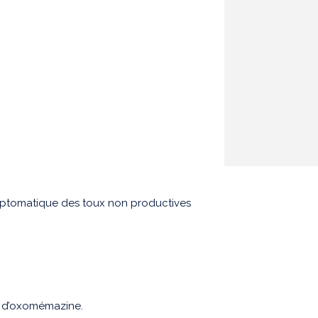
mptomatique des toux non productives
e d’oxomémazine.