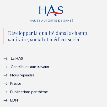
r
o
e
I
(
k
(
n
n
(
n
(
o
n
o
n
Développer la qualité dans le champ
sanitaire, social et médico-social
u
o
u
o
v
u
v
u
e
v
e
v
La HAS
Contribuez aux travaux
l
e
l
e
Nous rejoindre
l
l
l
l
Presse
e
l
e
l
Publications par thème
f
e
f
e
EDN
e
f
e
f