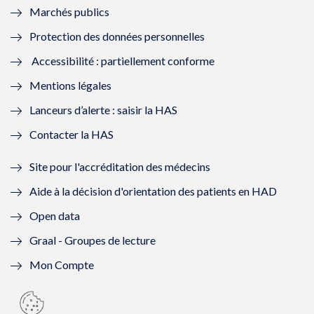
Marchés publics
n
e
n
e
Protection des données personnelles
ê
n
ê
n
Accessibilité : partiellement conforme
t
ê
t
ê
Mentions légales
r
t
r
t
Lanceurs d’alerte : saisir la HAS
e
r
e
r
Contacter la HAS
)
e
)
e
Site pour l'accréditation des médecins
)
)
Aide à la décision d'orientation des patients en HAD
Open data
Graal - Groupes de lecture
Mon Compte