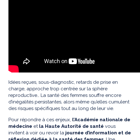
Idées reçues, sous-diagnostic, retards de prise en
charge, approche trop centrée sur la sphère
reproductive…​ La santé des femmes souffre encore
d’inégalités persistantes, alors même qu’elles cumulent
des risques spécifiques tout au long de leur vie.
Pour répondre à ces enjeux,
l’Académie nationale de
médecine
et
la Haute Autorité de santé
vous
invitent à voir ou revoir la
journée d’information et de
réflexion dédiée à la santé des femmes
. Une