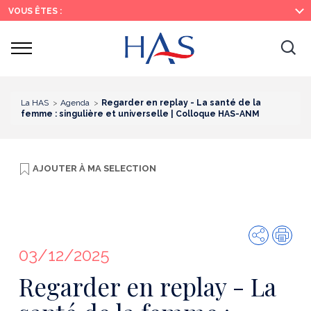
Recherche
Menu
Contenu
VOUS ÊTES :
principal
principal
Ouvrir
Ouv
le
menu
la
re
La HAS
Agenda
Regarder en replay - La santé de la
femme : singulière et universelle | Colloque HAS-ANM
AJOUTER À
MA SELECTION
Partager
Imp
03/12/2025
Regarder en replay - La