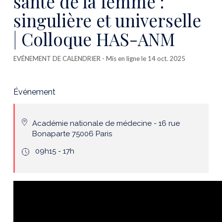
santé de la femme :
singulière et universelle
| Colloque HAS-ANM
EVÉNEMENT DE CALENDRIER
- Mis en ligne le 14 oct. 2025
Événement
Académie nationale de médecine - 16 rue
Bonaparte 75006 Paris
icone
09h15 - 17h
hours