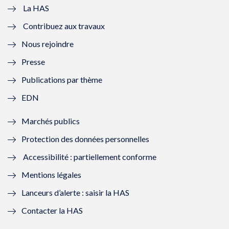
e
v
e
v
La HAS
Contribuez aux travaux
l
e
l
e
Nous rejoindre
l
l
l
l
Presse
e
l
e
l
Publications par thème
f
e
f
e
EDN
e
f
e
f
Marchés publics
n
e
n
e
Protection des données personnelles
ê
n
ê
n
Accessibilité : partiellement conforme
t
ê
t
ê
Mentions légales
r
t
r
t
Lanceurs d’alerte : saisir la HAS
e
r
e
r
Contacter la HAS
)
e
)
e