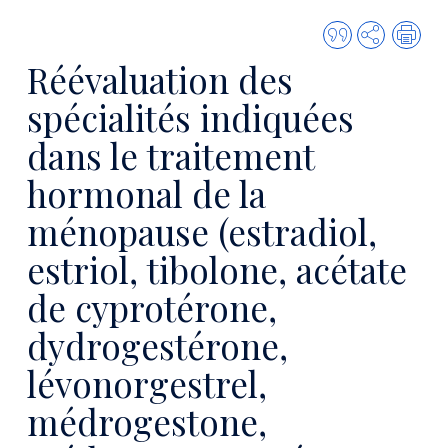
Citer
Partager
Imp
cette
Réévaluation des
publicatio
spécialités indiquées
dans le traitement
hormonal de la
ménopause (estradiol,
estriol, tibolone, acétate
de cyprotérone,
dydrogestérone,
lévonorgestrel,
médrogestone,