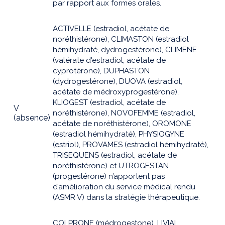
par rapport aux formes orales.
ACTIVELLE (estradiol, acétate de
noréthistérone), CLIMASTON (estradiol
hémihydraté, dydrogestérone), CLIMENE
(valérate d'estradiol, acétate de
cyprotérone), DUPHASTON
(dydrogestérone), DUOVA (estradiol,
acétate de médroxyprogestérone),
KLIOGEST (estradiol, acétate de
V
noréthistérone), NOVOFEMME (estradiol,
(absence)
acétate de noréthistérone), OROMONE
(estradiol hémihydraté), PHYSIOGYNE
(estriol), PROVAMES (estradiol hémihydraté),
TRISEQUENS (estradiol, acétate de
noréthistérone) et UTROGESTAN
(progestérone) n’apportent pas
d’amélioration du service médical rendu
(ASMR V) dans la stratégie thérapeutique.
COLPRONE (médrogestone), LIVIAL