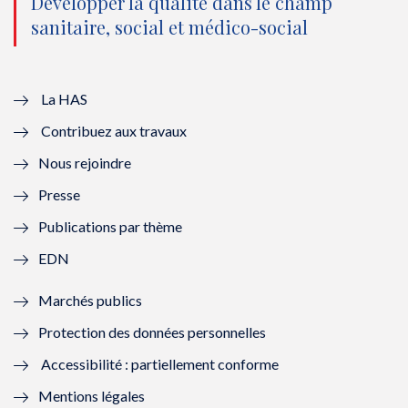
o
n
o
n
Développer la qualité dans le champ
sanitaire, social et médico-social
u
o
u
o
v
u
v
u
e
v
e
v
La HAS
Contribuez aux travaux
l
e
l
e
Nous rejoindre
l
l
l
l
Presse
e
l
e
l
Publications par thème
f
e
f
e
EDN
e
f
e
f
Marchés publics
n
e
n
e
Protection des données personnelles
ê
n
ê
n
Accessibilité : partiellement conforme
t
ê
t
ê
Mentions légales