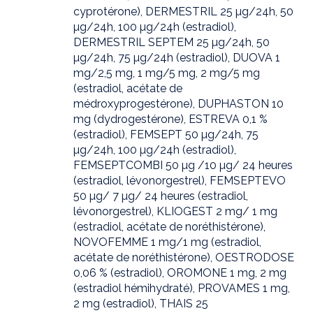
cyprotérone), DERMESTRIL 25 µg/24h, 50
µg/24h, 100 µg/24h (estradiol),
DERMESTRIL SEPTEM 25 µg/24h, 50
µg/24h, 75 µg/24h (estradiol), DUOVA 1
mg/2,5 mg, 1 mg/5 mg, 2 mg/5 mg
(estradiol, acétate de
médroxyprogestérone), DUPHASTON 10
mg (dydrogestérone), ESTREVA 0,1 %
(estradiol), FEMSEPT 50 µg/24h, 75
µg/24h, 100 µg/24h (estradiol),
FEMSEPTCOMBI 50 µg /10 µg/ 24 heures
(estradiol, lévonorgestrel), FEMSEPTEVO
50 µg/ 7 µg/ 24 heures (estradiol,
lévonorgestrel), KLIOGEST 2 mg/ 1 mg
(estradiol, acétate de noréthistérone),
NOVOFEMME 1 mg/1 mg (estradiol,
acétate de noréthistérone), OESTRODOSE
0,06 % (estradiol), OROMONE 1 mg, 2 mg
(estradiol hémihydraté), PROVAMES 1 mg,
2 mg (estradiol), THAIS 25