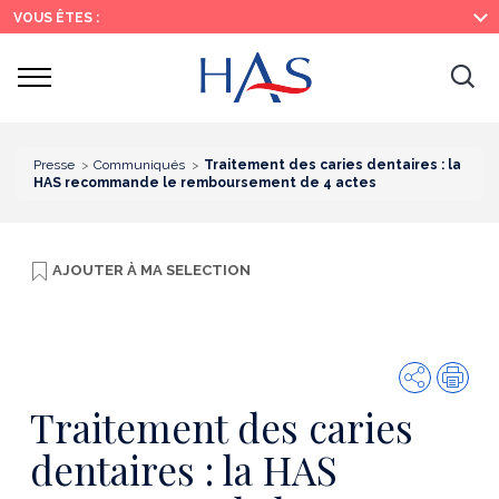
Recherche
Menu
Contenu
VOUS ÊTES :
principal
principal
Ouvrir
Ouv
le
menu
la
re
Presse
Communiqués
Traitement des caries dentaires : la
HAS recommande le remboursement de 4 actes
AJOUTER À
MA SELECTION
Partager
Imp
Traitement des caries
dentaires : la HAS