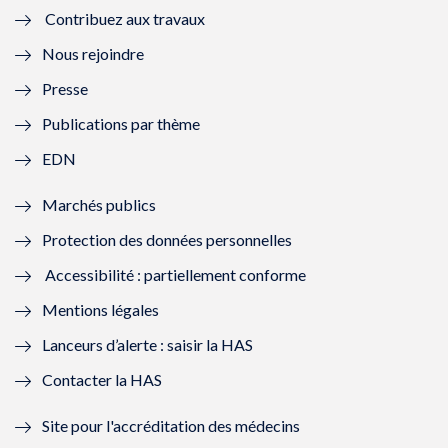
Contribuez aux travaux
l
e
l
e
Nous rejoindre
l
l
l
l
Presse
e
l
e
l
Publications par thème
f
e
f
e
EDN
e
f
e
f
Marchés publics
n
e
n
e
Protection des données personnelles
ê
n
ê
n
Accessibilité : partiellement conforme
t
ê
t
ê
Mentions légales
r
t
r
t
Lanceurs d’alerte : saisir la HAS
e
r
e
r
Contacter la HAS
)
e
)
e
Site pour l'accréditation des médecins
)
)