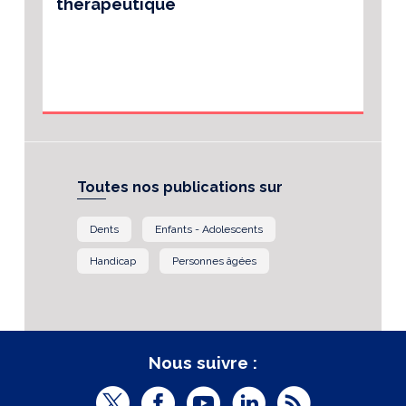
thérapeutique
Toutes nos publications sur
Dents
Enfants - Adolescents
Handicap
Personnes âgées
Nous suivre :
T
F
Y
L
R