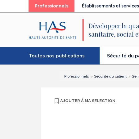
Recherche
Menu
Contenu
(élément
Professionnels
Établissements et services
principal
principal
séléctionné)
Développer la qua
sanitaire, social 
Toutes nos publications
Sécurité du p
(élément
séléctionné)
Professionnels
Sécurité du patient
S’en
AJOUTER À
MA SELECTION