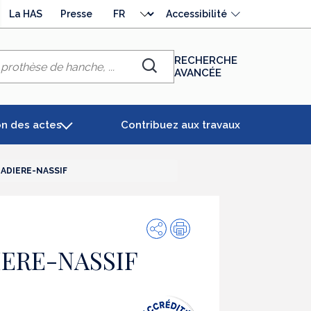
Choisir
La HAS
Presse
Accessibilité
la
langue
RECHERCHE
AVANCÉE
Chercher
on des actes
Contribuez aux travaux
LADIERE-NASSIF
Partager
Impression
IERE-NASSIF