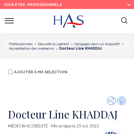
Recherche
Menu
Contenu
VOUS ÊTES : PROFESSIONNELS
principal
principal
Ouvrir
Ouv
le
menu
la
re
Professionnels
Sécurité du patient
S’engager dans un dispositif
Accréditation des médecins
Docteur Line KHADDAJ
AJOUTER À
MA SELECTION
Partager
Imp
Docteur Line KHADDAJ
MÉDECIN ACCRÉDITÉ
- Mis en ligne le 23 oct. 2025