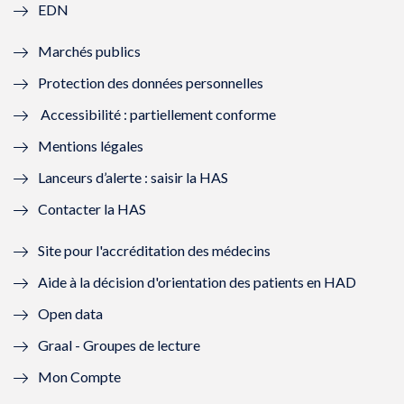
EDN
e
f
e
f
Marchés publics
n
e
n
e
Protection des données personnelles
ê
n
ê
n
Accessibilité : partiellement conforme
t
ê
t
ê
Mentions légales
r
t
r
t
Lanceurs d’alerte : saisir la HAS
e
r
e
r
Contacter la HAS
)
e
)
e
Site pour l'accréditation des médecins
)
)
Aide à la décision d'orientation des patients en HAD
Open data
Graal - Groupes de lecture
Mon Compte