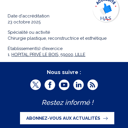
Date d'accréditation
23 octobre 2025
Spécialité ou activité
Chirurgie plastique, reconstructrice et esthétique
Établissement(s) d'exercice
1.
HOPITAL PRIVÉ LE BOIS, 59000, LILLE
Nous suivre :
T
F
Y
L
R
w
a
o
i
S
Restez informé !
i
c
u
n
S
t
e
t
k
ABONNEZ-VOUS AUX ACTUALITÉS
t
b
u
e