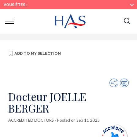
Search
Main
Main
VOUS ÊTES :
Menu
Content
Ouvrir
Ouv
le
menu
la
re
ADD TO
MY SELECTION
Share
Prin
Docteur JOELLE
BERGER
ACCREDITED DOCTORS
- Posted on Sep 11 2025