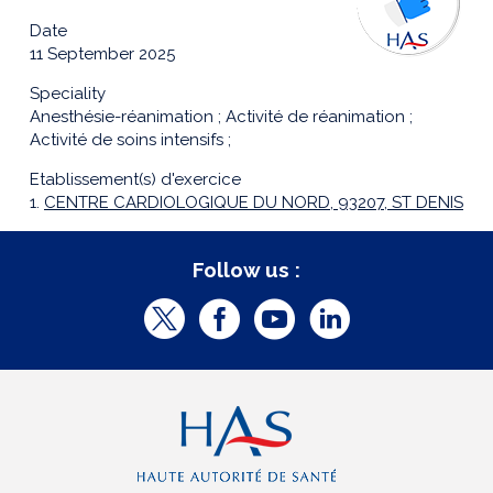
Date
11 September 2025
Speciality
Anesthésie-réanimation ; Activité de réanimation ;
Activité de soins intensifs ;
Etablissement(s) d'exercice
1.
CENTRE CARDIOLOGIQUE DU NORD, 93207, ST DENIS
Follow us :
T
F
Y
L
w
a
o
i
i
c
u
n
t
e
t
k
t
b
u
e