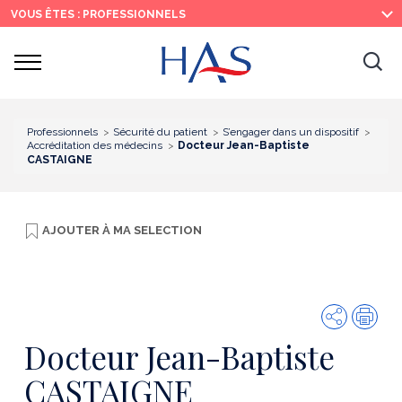
Recherche
Menu
Contenu
VOUS ÊTES : PROFESSIONNELS
principal
principal
Ouvrir
Ouv
le
menu
la
re
Professionnels
Sécurité du patient
S’engager dans un dispositif
Accréditation des médecins
Docteur Jean-Baptiste
CASTAIGNE
AJOUTER À
MA SELECTION
Partager
Imp
Docteur Jean-Baptiste
CASTAIGNE