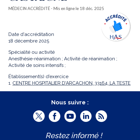
MÉDECIN ACCRÉDITÉ
- Mis en ligne le 18 déc. 2025
Date d'accréditation
18 décembre 2025
Spécialité ou activité
Anesthésie-réanimation ; Activité de réanimation ;
Activité de soins intensifs ;
Établissement(s) d'exercice
1.
CENTRE HOSPITALIER D'ARCACHON, 33164, LA TESTE
Nous suivre :
T
F
Y
L
R
w
a
o
i
S
Restez informé !
i
c
u
n
S