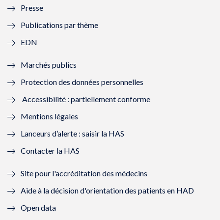
Presse
e
l
e
l
Publications par thème
f
e
f
e
EDN
e
f
e
f
Marchés publics
n
e
n
e
Protection des données personnelles
ê
n
ê
n
Accessibilité : partiellement conforme
t
ê
t
ê
Mentions légales
r
t
r
t
Lanceurs d’alerte : saisir la HAS
e
r
e
r
Contacter la HAS
)
e
)
e
Site pour l'accréditation des médecins
)
)
Aide à la décision d'orientation des patients en HAD
Open data