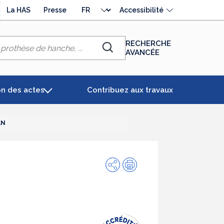
Choisir
La HAS
Presse
Accessibilité
la
langue
RECHERCHE
AVANCÉE
Chercher
on des actes
Contribuez aux travaux
AN
Partager
Impression