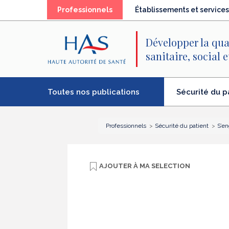
Recherche
Menu
Contenu
(élément
Professionnels
Établissements et services
principal
principal
séléctionné)
Développer la qua
sanitaire, social 
Toutes nos publications
Sécurité du p
(élément
séléctionné)
Professionnels
Sécurité du patient
S’en
AJOUTER À
MA SELECTION