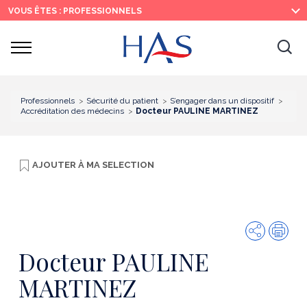
Recherche
Menu
Contenu
VOUS ÊTES : PROFESSIONNELS
principal
principal
Ouvrir
Ouv
le
menu
la
re
Professionnels
Sécurité du patient
S’engager dans un dispositif
Accréditation des médecins
Docteur PAULINE MARTINEZ
AJOUTER À
MA SELECTION
Partager
Imp
Docteur PAULINE
MARTINEZ