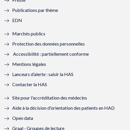
e
l
e
l
Publications par thème
f
e
f
e
EDN
e
f
e
f
Marchés publics
n
e
n
e
Protection des données personnelles
ê
n
ê
n
Accessibilité : partiellement conforme
t
ê
t
ê
Mentions légales
r
t
r
t
Lanceurs d’alerte : saisir la HAS
e
r
e
r
Contacter la HAS
)
e
)
e
Site pour l'accréditation des médecins
)
)
Aide à la décision d'orientation des patients en HAD
Open data
Graal - Groupes de lecture