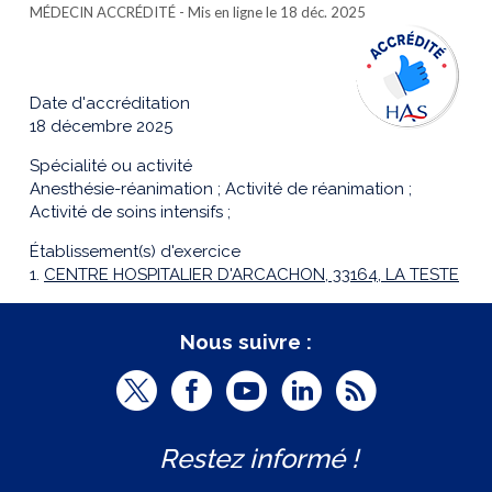
MÉDECIN ACCRÉDITÉ
- Mis en ligne le 18 déc. 2025
Date d'accréditation
18 décembre 2025
Spécialité ou activité
Anesthésie-réanimation ; Activité de réanimation ;
Activité de soins intensifs ;
Établissement(s) d'exercice
1.
CENTRE HOSPITALIER D'ARCACHON, 33164, LA TESTE
Nous suivre :
T
F
Y
L
R
w
a
o
i
S
Restez informé !
i
c
u
n
S