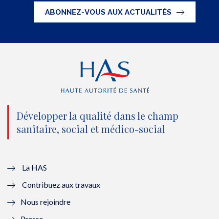
t
e
t
k
ABONNEZ-VOUS AUX ACTUALITÉS
t
b
u
e
e
o
b
d
r
o
e
I
(
k
(
n
n
(
n
(
o
n
o
n
Développer la qualité dans le champ
sanitaire, social et médico-social
u
o
u
o
v
u
v
u
e
v
e
v
La HAS
Contribuez aux travaux
l
e
l
e
Nous rejoindre
l
l
l
l
Presse