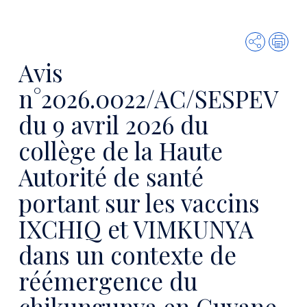
Partager
Imp
Avis
n°2026.0022/AC/SESPEV
du 9 avril 2026 du
collège de la Haute
Autorité de santé
portant sur les vaccins
IXCHIQ et VIMKUNYA
dans un contexte de
réémergence du
chikungunya en Guyane