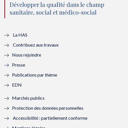
o
n
o
n
Développer la qualité dans le champ
sanitaire, social et médico-social
u
o
u
o
v
u
v
u
e
v
e
v
La HAS
Contribuez aux travaux
l
e
l
e
Nous rejoindre
l
l
l
l
Presse
e
l
e
l
Publications par thème
f
e
f
e
EDN
e
f
e
f
Marchés publics
n
e
n
e
Protection des données personnelles
ê
n
ê
n
Accessibilité : partiellement conforme
t
ê
t
ê
Mentions légales