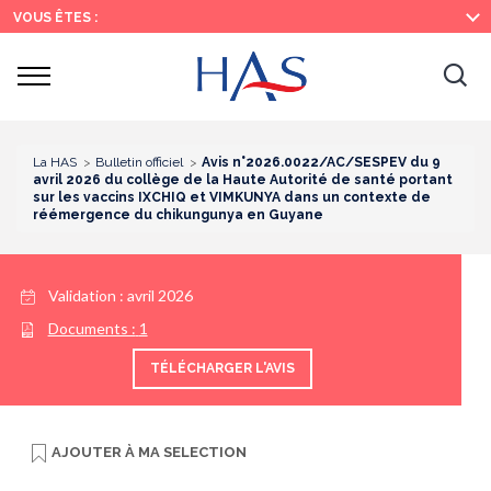
Recherche
Menu
Contenu
VOUS ÊTES :
principal
principal
Ouvrir
Ouv
le
menu
la
re
La HAS
Bulletin officiel
Avis n°2026.0022/AC/SESPEV du 9
avril 2026 du collège de la Haute Autorité de santé portant
sur les vaccins IXCHIQ et VIMKUNYA dans un contexte de
réémergence du chikungunya en Guyane
Validation :
avril 2026
Documents :
1
TÉLÉCHARGER L'AVIS
AJOUTER À
MA SELECTION