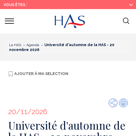
Recherche
Menu
Contenu
VOUS ÊTES :
principal
principal
Ouvrir
Ouv
le
menu
la
re
La HAS
Agenda
Université d'automne de la HAS - 20
novembre 2026
AJOUTER À
MA SELECTION
Partager
Imp
20/11/2026
Université d'automne de