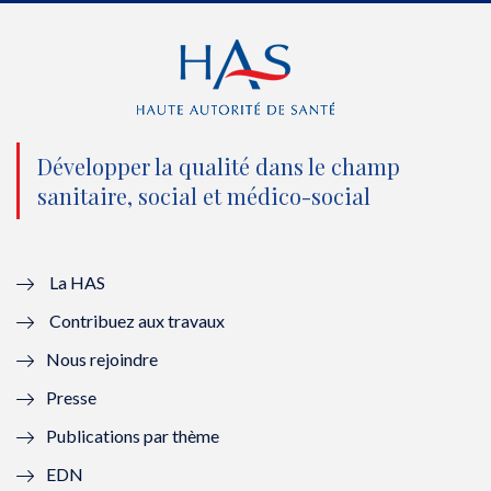
e
o
b
d
r
o
e
I
(
k
(
n
n
(
n
(
o
n
o
n
Développer la qualité dans le champ
sanitaire, social et médico-social
u
o
u
o
v
u
v
u
e
v
e
v
La HAS
Contribuez aux travaux
l
e
l
e
Nous rejoindre
l
l
l
l
Presse
e
l
e
l
Publications par thème
f
e
f
e
EDN