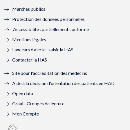
e
f
e
f
Marchés publics
n
e
n
e
Protection des données personnelles
ê
n
ê
n
Accessibilité : partiellement conforme
t
ê
t
ê
Mentions légales
r
t
r
t
Lanceurs d’alerte : saisir la HAS
e
r
e
r
Contacter la HAS
)
e
)
e
Site pour l'accréditation des médecins
)
)
Aide à la décision d'orientation des patients en HAD
Open data
Graal - Groupes de lecture
Mon Compte