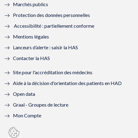
Marchés publics
n
e
n
e
Protection des données personnelles
ê
n
ê
n
Accessibilité : partiellement conforme
t
ê
t
ê
Mentions légales
r
t
r
t
Lanceurs d’alerte : saisir la HAS
e
r
e
r
Contacter la HAS
)
e
)
e
Site pour l'accréditation des médecins
)
)
Aide à la décision d'orientation des patients en HAD
Open data
Graal - Groupes de lecture
Mon Compte