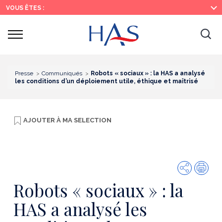
Recherche
Menu
Contenu
VOUS ÊTES :
principal
principal
Ouvrir
Ouv
le
menu
la
re
Presse
Communiqués
Robots « sociaux » : la HAS a analysé
les conditions d’un déploiement utile, éthique et maîtrisé
AJOUTER À
MA SELECTION
Partager
Imp
Robots « sociaux » : la
HAS a analysé les