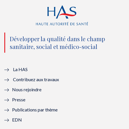
r
o
e
I
(
k
(
n
n
(
n
(
o
n
o
n
Développer la qualité dans le champ
sanitaire, social et médico-social
u
o
u
o
v
u
v
u
e
v
e
v
La HAS
Contribuez aux travaux
l
e
l
e
Nous rejoindre
l
l
l
l
Presse
e
l
e
l
Publications par thème
f
e
f
e
EDN
e
f
e
f