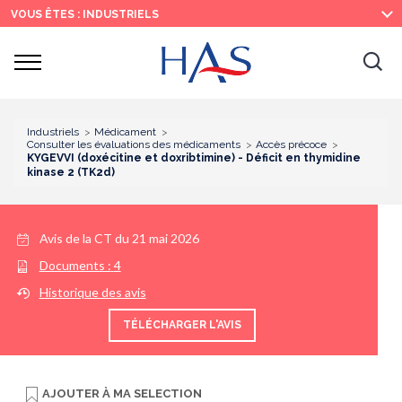
Recherche
Menu
Contenu
VOUS ÊTES : INDUSTRIELS
principal
principal
Ouvrir
Ouv
le
menu
la
re
Industriels
Médicament
Consulter les évaluations des médicaments
Accès précoce
KYGEVVI (doxécitine et doxribtimine) - Déficit en thymidine
kinase 2 (TK2d)
Avis de la CT du
21 mai 2026
Documents :
4
Historique des avis
TÉLÉCHARGER L'AVIS
AJOUTER À
MA SELECTION