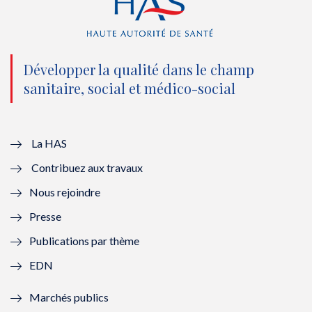
(
k
(
n
n
(
n
(
o
n
o
n
Développer la qualité dans le champ
sanitaire, social et médico-social
u
o
u
o
v
u
v
u
e
v
e
v
La HAS
Contribuez aux travaux
l
e
l
e
Nous rejoindre
l
l
l
l
Presse
e
l
e
l
Publications par thème
f
e
f
e
EDN
e
f
e
f
Marchés publics
n
e
n
e