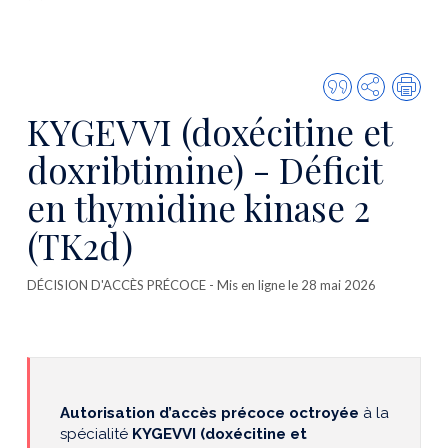
Citer
Partager
Imp
cette
KYGEVVI (doxécitine et
publicatio
doxribtimine) - Déficit
en thymidine kinase 2
(TK2d)
DÉCISION D'ACCÈS PRÉCOCE
- Mis en ligne le 28 mai 2026
Autorisation d’accès précoce octroyée
à la
spécialité
KYGEVVI (doxécitine et