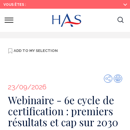
Search
Main
Main
VOUS ÊTES :
Menu
Content
Ouvrir
Ouv
le
menu
la
re
ADD TO
MY SELECTION
Share
Prin
23/09/2026
Webinaire - 6e cycle de
certification : premiers
résultats et cap sur 2030