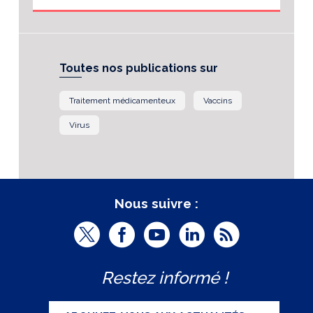
Toutes nos publications sur
Traitement médicamenteux
Vaccins
Virus
Nous suivre :
T
F
Y
L
R
w
a
o
i
S
Restez informé !
i
c
u
n
S
t
e
t
k