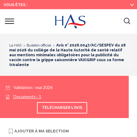
Recherche
Menu
Contenu
VOUS ÊTES :
principal
principal
Ouvrir
Ouv
le
menu
la
re
La HAS
Bulletin officiel
Avis n° 2026.0047/AC/SESPEV du 28
mai 2026 du collège de la Haute Autorité de santé relatif
aux mentions minimales obligatoires pour la publicité du
vaccin contre la grippe saisonnière VAXIGRIP sous sa forme
trivalente
Validation :
mai 2026
Documents :
1
TÉLÉCHARGER L'AVIS
AJOUTER À
MA SELECTION