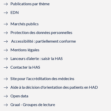
Publications par thème
f
e
f
e
EDN
e
f
e
f
Marchés publics
n
e
n
e
Protection des données personnelles
ê
n
ê
n
Accessibilité : partiellement conforme
t
ê
t
ê
Mentions légales
r
t
r
t
Lanceurs d’alerte : saisir la HAS
e
r
e
r
Contacter la HAS
)
e
)
e
Site pour l'accréditation des médecins
)
)
Aide à la décision d'orientation des patients en HAD
Open data
Graal - Groupes de lecture