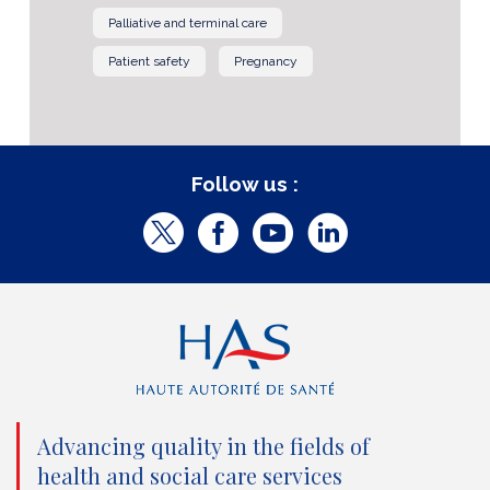
Palliative and terminal care
Patient safety
Pregnancy
Follow us :
T
F
Y
L
w
a
o
i
i
c
u
n
t
e
t
k
t
b
u
e
e
o
b
d
Advancing quality in the fields of
r
o
e
I
health and social care services