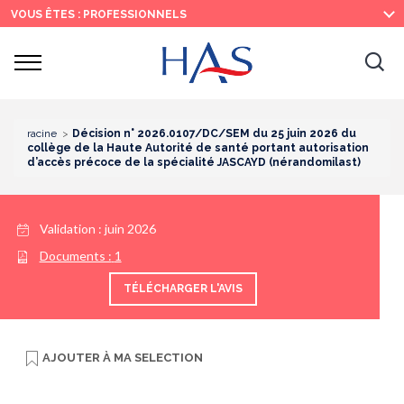
Recherche
Menu
Contenu
VOUS ÊTES : PROFESSIONNELS
principal
principal
Ouvrir
Ouv
le
menu
la
re
racine
Décision n° 2026.0107/DC/SEM du 25 juin 2026 du
collège de la Haute Autorité de santé portant autorisation
d’accès précoce de la spécialité JASCAYD (nérandomilast)
Validation :
juin 2026
Documents :
1
TÉLÉCHARGER L'AVIS
AJOUTER À
MA SELECTION