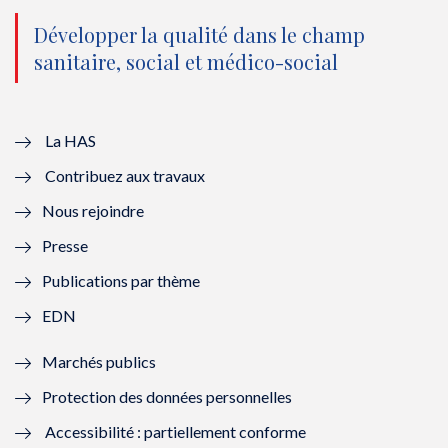
n
(
n
(
o
n
o
n
Développer la qualité dans le champ
sanitaire, social et médico-social
u
o
u
o
v
u
v
u
e
v
e
v
La HAS
Contribuez aux travaux
l
e
l
e
Nous rejoindre
l
l
l
l
Presse
e
l
e
l
Publications par thème
f
e
f
e
EDN
e
f
e
f
Marchés publics
n
e
n
e
Protection des données personnelles
ê
n
ê
n
Accessibilité : partiellement conforme
t
ê
t
ê