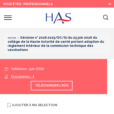
Recherche
Menu
Contenu
VOUS ÊTES : PROFESSIONNELS
principal
principal
Ouvrir
Ouv
le
menu
la
re
racine
Décision n° 2026.0105/DC/SJ du 25 juin 2026 du
collège de la Haute Autorité de santé portant adoption du
règlement intérieur de la commission technique des
vaccinations
Validation :
juin 2026
Documents :
1
TÉLÉCHARGER L'AVIS
AJOUTER À
MA SELECTION