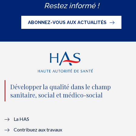
Restez informé !
i
c
u
n
S
t
e
t
k
ABONNEZ-VOUS AUX ACTUALITÉS
t
b
u
e
e
o
b
d
r
o
e
I
(
k
(
n
n
(
n
(
o
n
o
n
Développer la qualité dans le champ
sanitaire, social et médico-social
u
o
u
o
v
u
v
u
e
v
e
v
La HAS
Contribuez aux travaux
l
e
l
e