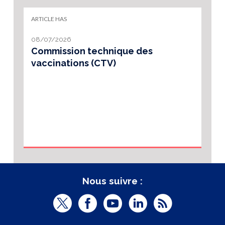
ARTICLE HAS
08/07/2026
Commission technique des
vaccinations (CTV)
Nous suivre :
T
F
Y
L
R
w
a
o
i
S