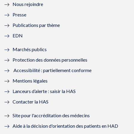
Nous rejoindre
l
l
l
l
Presse
e
l
e
l
Publications par thème
f
e
f
e
EDN
e
f
e
f
Marchés publics
n
e
n
e
Protection des données personnelles
ê
n
ê
n
Accessibilité : partiellement conforme
t
ê
t
ê
Mentions légales
r
t
r
t
Lanceurs d’alerte : saisir la HAS
e
r
e
r
Contacter la HAS
)
e
)
e
Site pour l'accréditation des médecins
)
)
Aide à la décision d'orientation des patients en HAD