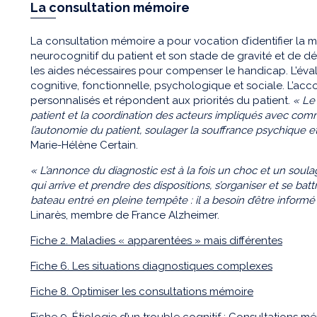
La consultation mémoire
La consultation mémoire a pour vocation d’identifier la ma
neurocognitif du patient et son stade de gravité et de d
les aides nécessaires pour compenser le handicap. L’éval
cognitive, fonctionnelle, psychologique et sociale. L’ac
personnalisés et répondent aux priorités du patient.
« Le 
patient et la coordination des acteurs impliqués avec comm
l’autonomie du patient, soulager la souffrance psychique et
Marie-Hélène Certain.
« L’annonce du diagnostic est à la fois un choc et un sou
qui arrive et prendre des dispositions, s’organiser et se battr
bateau entré en pleine tempête : il a besoin d’être info
Linarès, membre de France Alzheimer.
Fiche 2. Maladies « apparentées » mais différentes
Fiche 6. Les situations diagnostiques complexes
Fiche 8. Optimiser les consultations mémoire
Fiche 9. Étiologie d’un trouble cognitif : Consultations m