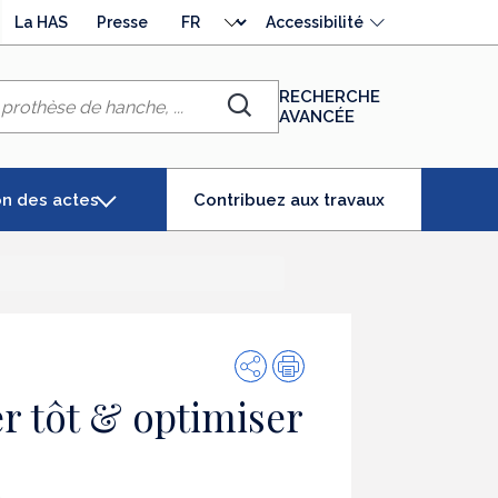
Choisir
La HAS
Presse
Accessibilité
la
langue
RECHERCHE
AVANCÉE
Chercher
(élément
on des actes
Contribuez aux travaux
séléctionné)
Partager
Impression
r tôt & optimiser