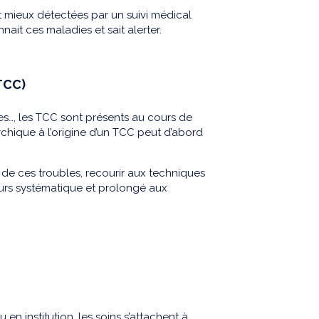
nt mieux détectées par un suivi médical
nait ces maladies et sait alerter.
TCC)
res…, les TCC sont présents au cours de
chique à l’origine d’un TCC peut d’abord
 de ces troubles, recourir aux techniques
urs systématique et prolongé aux
n institution, les soins s’attachent à