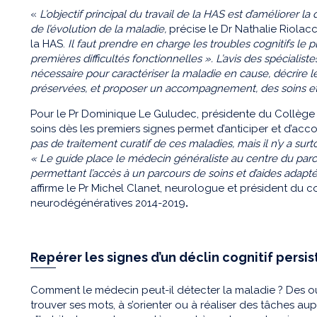
«
L’objectif principal du travail de la HAS est d’améliorer la
de l’évolution de la maladie,
précise le Dr Nathalie Riolacc
la HAS.
Il faut prendre en charge les troubles cognitifs le p
premières difficultés fonctionnelles ».
L’avis des spécialist
nécessaire pour caractériser la maladie en cause, décrire l
préservées, et proposer un accompagnement, des soins et
Pour le Pr Dominique Le Guludec, présidente du Collège 
soins dès les premiers signes permet d’anticiper et d’ac
pas de traitement curatif de ces maladies, mais il n’y a surto
« Le guide place le médecin généraliste au centre du parco
permettant l’accès à un parcours de soins et d’aides adapt
affirme le Pr Michel Clanet, neurologue et président du c
neurodégénératives 2014-2019
.
Repérer les signes d’un déclin cognitif persis
Comment le médecin peut-il détecter la maladie ? Des oubl
trouver ses mots, à s’orienter ou à réaliser des tâches a