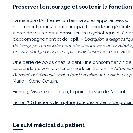
Préserver l’entourage et soutenir la fonction
La maladie d’Alzheimer ou les maladies apparentées son
notamment pour l’aidant principal. Le médecin généraliste 
à prendre du repos, à consulter un psychologue et à co
d’accompagnement et de répit.
« Lorsqu’on a diagnosti
de Lewy, j’ai immédiatement été orienté vers un psycholog
un suivi dont je pensais ne pas avoir besoin »,
se souvient 
Une perte de poids chez l’aidant, une consommation d’al
suspendu doivent alerter un médecin traitant.
« Attention
Bernard’ qui s’investissent à fond en affirmant tenir le coup 
Marie-Hélène Certain.
Fiche 15. Vivre le quotidien, le point de vue de l'aidant
Fiche 17. Situations de rupture, rôle des acteurs de proxim
Le suivi médical du patient