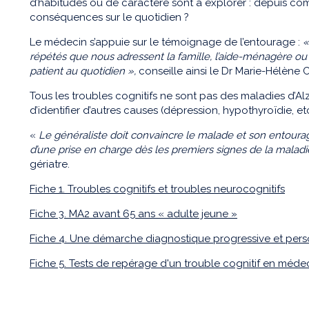
d’habitudes ou de caractère sont à explorer : depuis co
conséquences sur le quotidien ?
Le médecin s’appuie sur le témoignage de l’entourage :
«
répétés que nous adressent la famille, l’aide-ménagère ou l
patient au quotidien »,
conseille ainsi le Dr Marie-Hélène 
Tous les troubles cognitifs ne sont pas des maladies d’A
d’identifier d’autres causes (dépression, hypothyroïdie, etc
«
Le généraliste doit convaincre le malade et son entourag
d’une prise en charge dès les premiers signes de la maladi
gériatre.
Fiche 1. Troubles cognitifs et troubles neurocognitifs
Fiche 3. MA2 avant 65 ans « adulte jeune »
Fiche 4. Une démarche diagnostique progressive et per
Fiche 5. Tests de repérage d'un trouble cognitif en méde