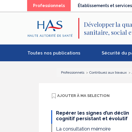
Recherche
Menu
Contenu
(élément
Professionnels
Établissements et services
principal
principal
séléctionné)
Développer la qua
sanitaire, social 
Toutes nos publications
Sécurité du p
Professionnels
Contribuez aux travaux
AJOUTER À
MA SELECTION
Repérer les signes d’un déclin
cognitif persistant et évolutif
La consultation mémoire