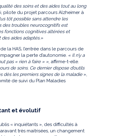
 qualité des soins et des aides tout au long
i, pilote du projet parcours Alzheimer à
lus tôt possible sans attendre les
es des troubles neurocognitifs est
es fonctions cognitives altérées et
 des aides adaptés.»
de la HAS, l’entrée dans le parcours de
compagner la perte d’autonomie.
« Il n’y a
ut pas « rien à faire » »
, affirme-t-elle.
urs de soins. Ce dernier dispose d’outils
és dès les premiers signes de la maladie
»,
omité de suivi du Plan Maladies
tant et évolutif
is « inquiétants », des difficultés à
uparavant très maitrisées, un changement