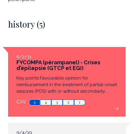
history (5)
6/2/21
FYCOMPA (pérampanel) - Crises
d’épilepsie (GTCP et EGI)
Key points Favourable opinion for
reimbursement in the treatment of partial-onset
seizures (POS) with or without secondarily...
CAV :
5
4
3
2
1
9/4/19