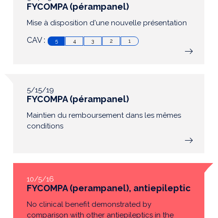
FYCOMPA (pérampanel)
Mise à disposition d'une nouvelle présentation
CAV :
5
4
3
2
1
5/15/19
FYCOMPA (pérampanel)
Maintien du remboursement dans les mêmes
conditions
10/5/16
FYCOMPA (perampanel), antiepileptic
No clinical benefit demonstrated by
comparison with other antiepileptics in the