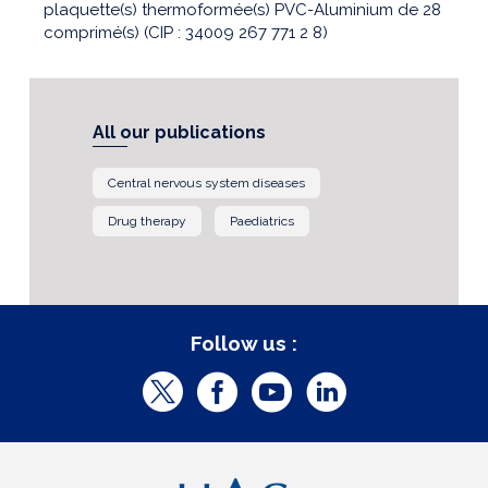
plaquette(s) thermoformée(s) PVC-Aluminium de 28
comprimé(s) (CIP : 34009 267 771 2 8)
All our publications
Central nervous system diseases
Drug therapy
Paediatrics
Follow us :
T
F
Y
L
w
a
o
i
i
c
u
n