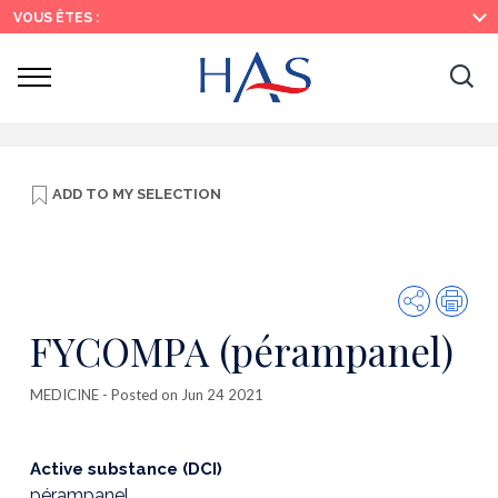
Search
Main
Main
VOUS ÊTES :
Menu
Content
Ouvrir
Ouv
le
menu
la
re
ADD TO
MY SELECTION
Share
Prin
FYCOMPA (pérampanel)
MEDICINE
- Posted on Jun 24 2021
Active substance (DCI)
pérampanel