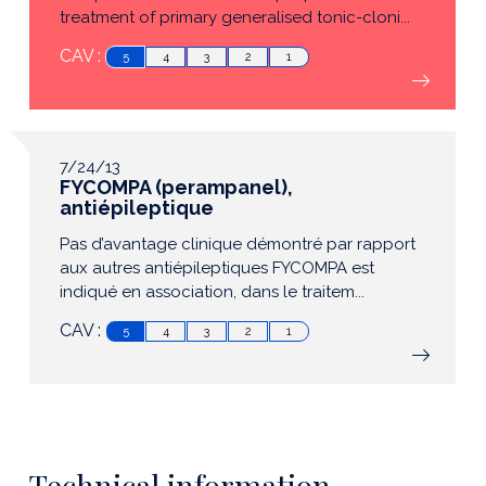
treatment of primary generalised tonic-cloni...
CAV :
5
4
3
2
1
7/24/13
FYCOMPA (perampanel),
antiépileptique
Pas d’avantage clinique démontré par rapport
aux autres antiépileptiques FYCOMPA est
indiqué en association, dans le traitem...
CAV :
5
4
3
2
1
Technical information