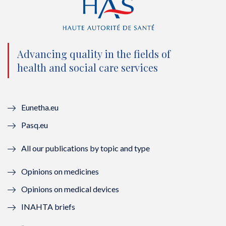
t
e
t
k
t
b
u
e
e
o
b
d
Advancing quality in the fields of
r
o
e
I
health and social care services
(
k
(
n
n
(
n
(
Eunetha.eu
o
n
o
n
Pasq.eu
u
o
u
o
All our publications by topic and type
v
u
v
u
Opinions on medicines
e
v
e
v
Opinions on medical devices
l
e
l
e
INAHTA briefs
l
l
l
l