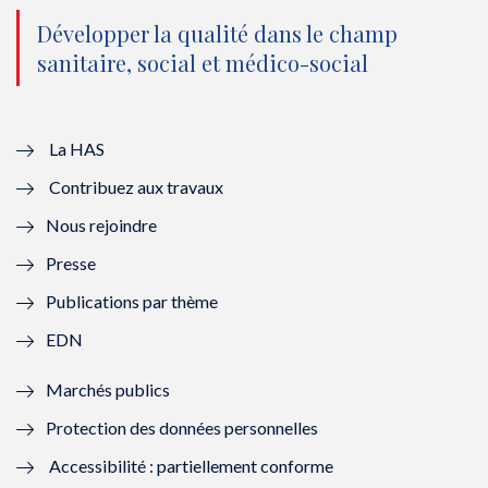
o
n
o
n
Développer la qualité dans le champ
sanitaire, social et médico-social
u
o
u
o
v
u
v
u
e
v
e
v
La HAS
Contribuez aux travaux
l
e
l
e
Nous rejoindre
l
l
l
l
Presse
e
l
e
l
Publications par thème
f
e
f
e
EDN
e
f
e
f
Marchés publics
n
e
n
e
Protection des données personnelles
ê
n
ê
n
Accessibilité : partiellement conforme
t
ê
t
ê