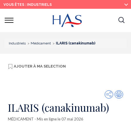
Recherche
Menu
Contenu
VOUS ÊTES : INDUSTRIELS
principal
principal
Ouvrir
Ouv
le
menu
la
re
Industriels
Médicament
ILARIS (canakinumab)
AJOUTER À
MA SELECTION
Partager
Imp
ILARIS (canakinumab)
MÉDICAMENT
- Mis en ligne le 07 mai 2026