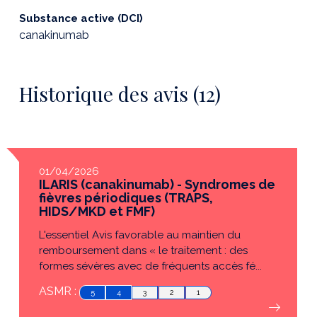
Substance active (DCI)
canakinumab
Historique des avis (12)
01/04/2026
ILARIS (canakinumab) - Syndromes de
fièvres périodiques (TRAPS,
HIDS/MKD et FMF)
L'essentiel Avis favorable au maintien du
remboursement dans « le traitement : des
formes sévères avec de fréquents accès fé...
ASMR :
5
4
3
2
1