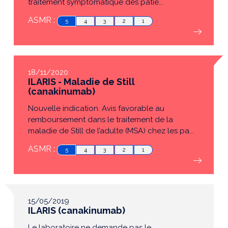
traitement symptomatique des patie...
ASMR :
5
4
3
2
1
18/11/2020
ILARIS - Maladie de Still
(canakinumab)
Nouvelle indication. Avis favorable au
remboursement dans le traitement de la
maladie de Still de l’adulte (MSA) chez les pa...
ASMR :
5
4
3
2
1
15/05/2019
ILARIS (canakinumab)
Le laboratoire ne demande pas le