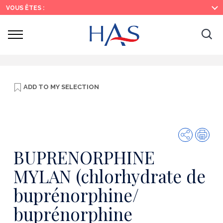
Search
Main
Main
VOUS ÊTES :
Menu
Content
Ouvrir
Ouv
le
menu
la
re
ADD TO
MY SELECTION
Share
Prin
BUPRENORPHINE
MYLAN (chlorhydrate de
buprénorphine/
buprénorphine