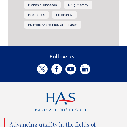
Bronchial diseases
Drug therapy
Paediatrics
Pregnancy
Pulmonary and pleural diseases
Follow us :
T
F
Y
L
w
a
o
i
i
c
u
n
t
e
t
k
t
b
u
e
e
o
b
d
Advancing quality in the fields of