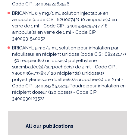
Code CIP : 3400922263526
BRICANYL 0,5 mg/1 ml, solution injectable en
ampoule (code CIS : 62600742) 10 ampoule(s) en
verre de 1 ml - Code CIP : 3400939215747 / 8
ampoule(s) en verre de 1 ml - Code CIP :
3400931540052
BRICANYL 5 mg/2 ml, solution pour inhalation par
nébuliseur en récipient unidose (code CIS : 68242177)
: 50 récipient(s) unidose(s) polyéthylène
suremballée(s)/surpochée(s) de 2 ml - Code CIP :
3400936573383 / 20 récipient(s) unidose(s)
polyéthylène suremballée(s)/surpochée(s) de 2 ml -
Code CIP : 3400936573215 Poudre pour inhalation en
récipient doseur (120 doses) - Code CIP :
3400930123522
All our publications