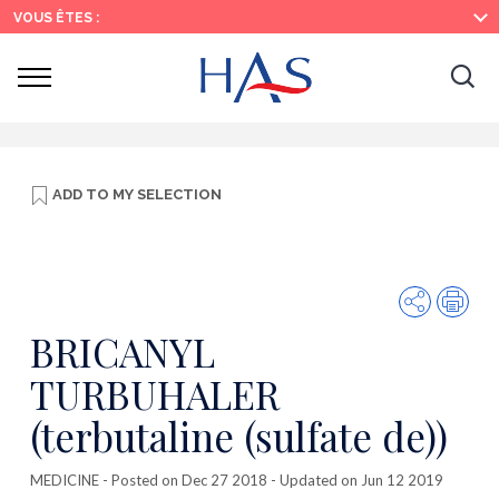
Search
Main
Main
VOUS ÊTES :
Menu
Content
Ouvrir
Ouv
le
menu
la
re
ADD TO
MY SELECTION
Share
Prin
BRICANYL
TURBUHALER
(terbutaline (sulfate de))
MEDICINE
- Posted on Dec 27 2018 - Updated on Jun 12 2019