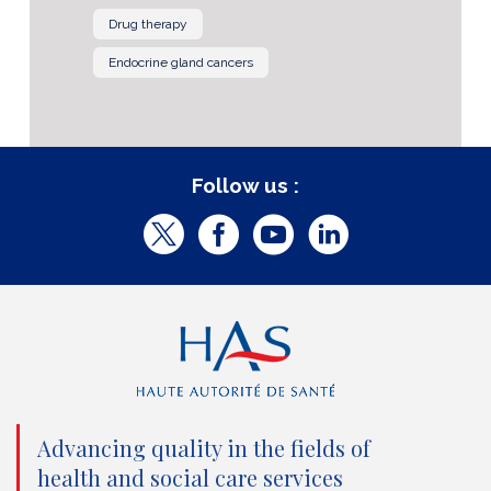
Drug therapy
Endocrine gland cancers
Follow us :
T
F
Y
L
w
a
o
i
i
c
u
n
t
e
t
k
t
b
u
e
e
o
b
d
Advancing quality in the fields of
r
o
e
I
health and social care services