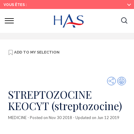
Search
Main
Main
VOUS ÊTES :
Menu
Content
Ouvrir
Ouv
le
menu
la
re
ADD TO
MY SELECTION
Share
Prin
STREPTOZOCINE
KEOCYT (streptozocine)
MEDICINE
- Posted on Nov 30 2018 - Updated on Jun 12 2019