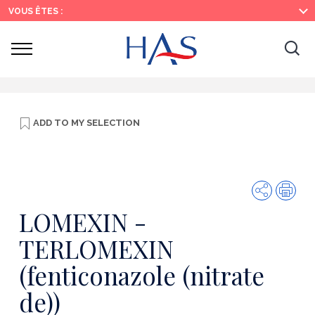
Search
Main
Main
VOUS ÊTES :
Menu
Content
Ouvrir
Ouv
le
menu
la
re
ADD TO
MY SELECTION
Share
Prin
LOMEXIN -
TERLOMEXIN
(fenticonazole (nitrate
de))