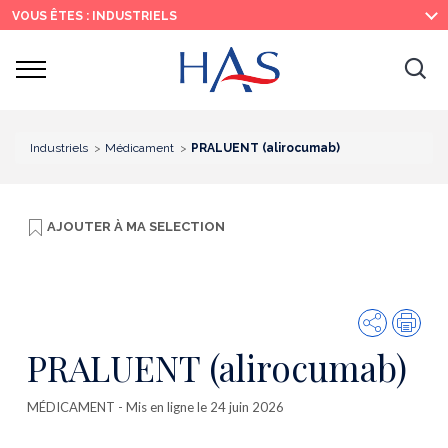
Recherche
Menu
Contenu
VOUS ÊTES : INDUSTRIELS
principal
principal
Ouvrir
Ouv
le
menu
la
re
Industriels
Médicament
PRALUENT (alirocumab)
AJOUTER À
MA SELECTION
Partager
Imp
PRALUENT (alirocumab)
MÉDICAMENT
- Mis en ligne le 24 juin 2026