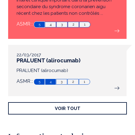
Intérêt clinique important dans la prévention
secondaire du syndrome coronarien aigu
récent chez les patients non contrôlés ...
ASMR :
5
4
3
2
1
22/03/2017
PRALUENT (alirocumab)
PRALUENT (alirocumab)
ASMR :
5
4
3
2
1
VOIR TOUT