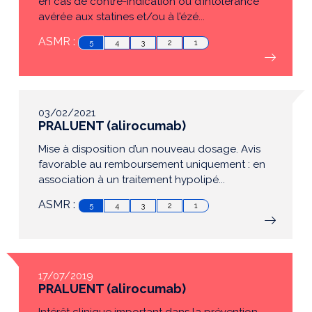
en cas de contre-indication ou d’intolérance
avérée aux statines et/ou à l’ézé...
ASMR :
5
4
3
2
1
03/02/2021
PRALUENT (alirocumab)
Mise à disposition d’un nouveau dosage. Avis
favorable au remboursement uniquement : en
association à un traitement hypolipé...
ASMR :
5
4
3
2
1
17/07/2019
PRALUENT (alirocumab)