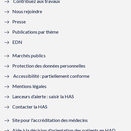
Contribuez aux travaux
l
e
l
e
Nous rejoindre
l
l
l
l
Presse
e
l
e
l
Publications par thème
f
e
f
e
EDN
e
f
e
f
Marchés publics
n
e
n
e
Protection des données personnelles
ê
n
ê
n
Accessibilité : partiellement conforme
t
ê
t
ê
Mentions légales
r
t
r
t
Lanceurs d’alerte : saisir la HAS
e
r
e
r
Contacter la HAS
)
e
)
e
Site pour l'accréditation des médecins
)
)
Aide à la décision d'orientation des patients en HAD