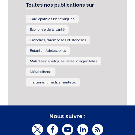
Toutes nos publications sur
Cardiopathies ischémiques
Économie de la santé
Embolies, thromboses et sténoses
Enfants - Adolescents
Maladies génétiques, rares, congénitales
Métabolisme
Traitement médicamenteux
Nous suivre :
T
F
Y
L
R