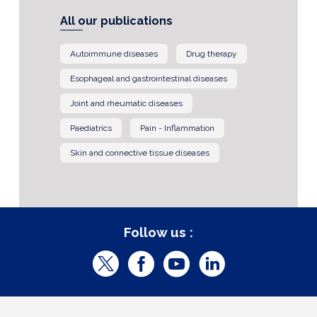
All our publications
Autoimmune diseases
Drug therapy
Esophageal and gastrointestinal diseases
Joint and rheumatic diseases
Paediatrics
Pain - Inflammation
Skin and connective tissue diseases
Follow us :
T
F
Y
L
w
a
o
i
i
c
u
n