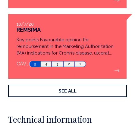
10/7/20
REMSIMA
Key points Favourable opinion for
reimbursement in the Marketing Authorization
(MA) indications for Crohn’s disease, ulcerat...
CAV :
5
4
3
2
1
SEE ALL
Technical information