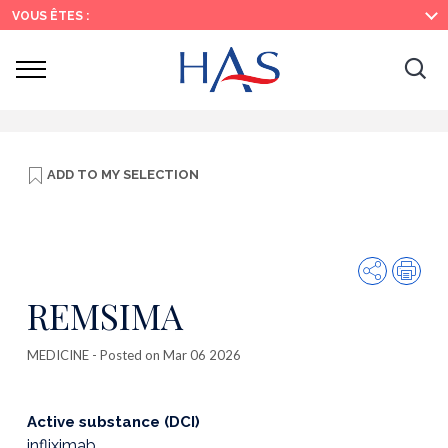
Search
Main
Main
VOUS ÊTES :
Menu
Content
Ouvrir
Ouv
le
menu
la
re
ADD TO
MY SELECTION
Share
Prin
REMSIMA
MEDICINE
- Posted on Mar 06 2026
Active substance (DCI)
infliximab