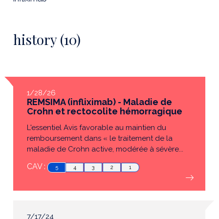
history (10)
1/28/26
REMSIMA (infliximab) - Maladie de
Crohn et rectocolite hémorragique
L'essentiel Avis favorable au maintien du
remboursement dans « le traitement de la
maladie de Crohn active, modérée à sévère...
CAV :
5
4
3
2
1
7/17/24