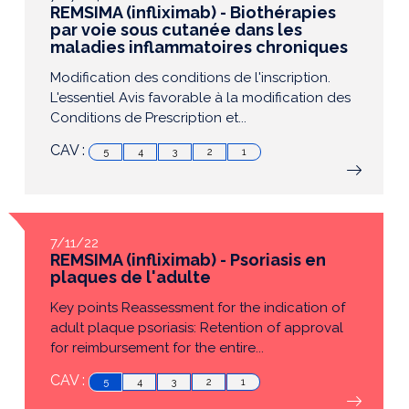
REMSIMA (infliximab) - Biothérapies
par voie sous cutanée dans les
maladies inflammatoires chroniques
Modification des conditions de l'inscription.
L'essentiel Avis favorable à la modification des
Conditions de Prescription et...
CAV :
5
4
3
2
1
7/11/22
REMSIMA (infliximab) - Psoriasis en
plaques de l'adulte
Key points Reassessment for the indication of
adult plaque psoriasis: Retention of approval
for reimbursement for the entire...
CAV :
5
4
3
2
1