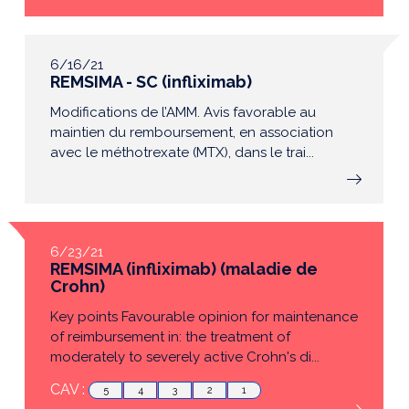
6/16/21
REMSIMA - SC (infliximab)
Modifications de l’AMM. Avis favorable au
maintien du remboursement, en association
avec le méthotrexate (MTX), dans le trai...
6/23/21
REMSIMA (infliximab) (maladie de
Crohn)
Key points Favourable opinion for maintenance
of reimbursement in: the treatment of
moderately to severely active Crohn's di...
CAV :
5
4
3
2
1