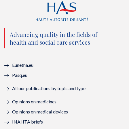
t
e
t
k
t
b
u
e
e
o
b
d
Advancing quality in the fields of
r
o
e
I
health and social care services
(
k
(
n
n
(
n
(
Eunetha.eu
o
n
o
n
Pasq.eu
u
o
u
o
All our publications by topic and type
v
u
v
u
Opinions on medicines
e
v
e
v
Opinions on medical devices
l
e
l
e
INAHTA briefs
l
l
l
l