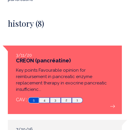
history (8)
3/11/20
CREON (pancréatine)
Key points Favourable opinion for
reimbursement in pancreatic enzyme
replacement therapy in exocrine pancreatic
insufficienc...
CAV :
5
4
3
2
1
7/20/16