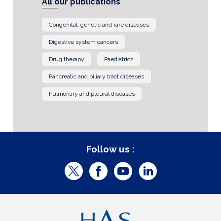
All our publications
Congenital, genetic and rare diseases
Digestive system cancers
Drug therapy
Paediatrics
Pancreatic and biliary tract diseases
Pulmonary and pleural diseases
Follow us :
T
F
Y
L
w
a
o
i
i
c
u
n