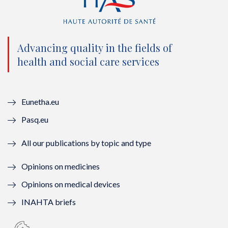
t
e
t
k
t
b
u
e
e
o
b
d
Advancing quality in the fields of
r
o
e
I
health and social care services
(
k
(
n
n
(
n
(
Eunetha.eu
o
n
o
n
Pasq.eu
u
o
u
o
All our publications by topic and type
v
u
v
u
Opinions on medicines
e
v
e
v
Opinions on medical devices
l
e
l
e
INAHTA briefs
l
l
l
l