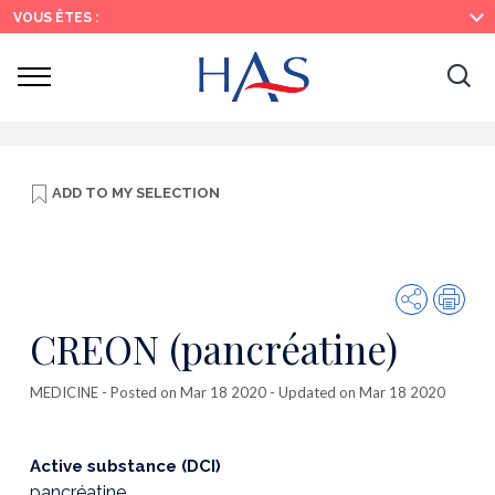
Search
Main
Main
VOUS ÊTES :
Menu
Content
Ouvrir
Ouv
le
menu
la
re
ADD TO
MY SELECTION
Share
Prin
CREON (pancréatine)
MEDICINE
- Posted on Mar 18 2020 - Updated on Mar 18 2020
Active substance (DCI)
pancréatine