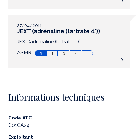
27/04/2011
JEXT (adrénaline (tartrate d'))
JEXT (adrénaline (tartrate d'))
ASMR :
5
4
3
2
1
Informations techniques
Code ATC
C01CA24
Exploitant