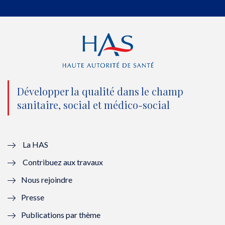
e
o
b
d
r
o
e
I
(
k
(
n
n
(
n
(
o
n
o
n
Développer la qualité dans le champ
sanitaire, social et médico-social
u
o
u
o
v
u
v
u
e
v
e
v
La HAS
Contribuez aux travaux
l
e
l
e
Nous rejoindre
l
l
l
l
Presse
e
l
e
l
Publications par thème
f
e
f
e