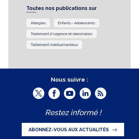
Toutes nos publications sur
Allergies
Enfants - Adolescents
Traitement d'urgence et réanimation
Traitement médicamenteux
Nous suivre :
T
F
Y
L
R
w
a
o
i
S
Restez informé !
i
c
u
n
S
t
e
t
k
ABONNEZ-VOUS AUX ACTUALITÉS
t
b
u
e