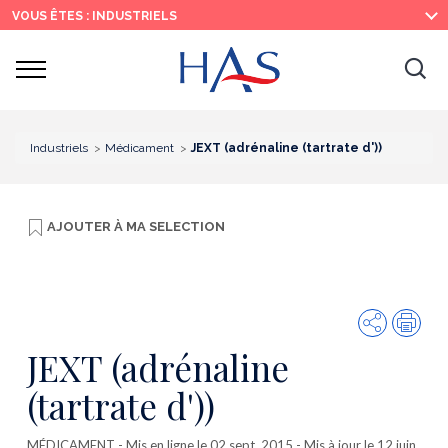
Recherche
Menu
Contenu
VOUS ÊTES : INDUSTRIELS
principal
principal
Ouvrir
Ouv
le
menu
la
re
Industriels
Médicament
JEXT (adrénaline (tartrate d'))
AJOUTER À
MA SELECTION
Partager
Imp
JEXT (adrénaline
(tartrate d'))
MÉDICAMENT
- Mis en ligne le 02 sept. 2015 - Mis à jour le 12 juin