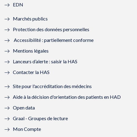
EDN
e
f
e
f
Marchés publics
n
e
n
e
Protection des données personnelles
ê
n
ê
n
Accessibilité : partiellement conforme
t
ê
t
ê
Mentions légales
r
t
r
t
Lanceurs d’alerte : saisir la HAS
e
r
e
r
Contacter la HAS
)
e
)
e
Site pour l'accréditation des médecins
)
)
Aide à la décision d'orientation des patients en HAD
Open data
Graal - Groupes de lecture
Mon Compte