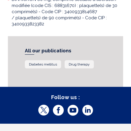
modifiée (code CIS : 68831670) : plaquette(s) de 30
comprimé(s) - Code CIP : 3400933814687
/ plaquette(s) de 90 comprimé(s) - Code CIP :
3400933823382
All our publications
Diabetes mellitus
Drug therapy
Follow us :
T
F
Y
L
w
a
o
i