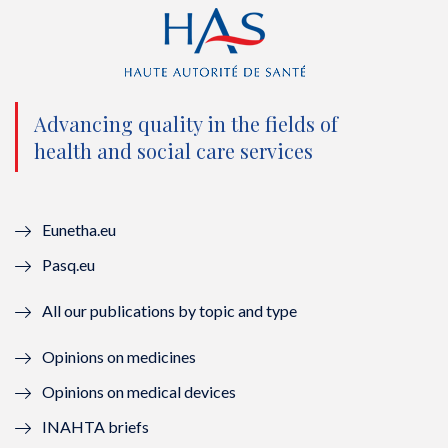
i
c
u
n
t
e
t
k
t
b
u
e
e
o
b
d
Advancing quality in the fields of
r
o
e
I
health and social care services
(
k
(
n
n
(
n
(
Eunetha.eu
o
n
o
n
Pasq.eu
u
o
u
o
All our publications by topic and type
v
u
v
u
Opinions on medicines
e
v
e
v
Opinions on medical devices
l
e
l
e
INAHTA briefs
l
l
l
l