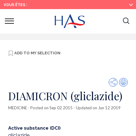
Search
Main
Main
VOUS ÊTES :
Menu
Content
Ouvrir
Ouv
le
menu
la
re
ADD TO
MY SELECTION
Share
Prin
DIAMICRON (gliclazide)
MEDICINE
- Posted on Sep 02 2015 - Updated on Jun 12 2019
Active substance (DCI)
gliclazide