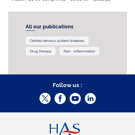
All our publications
Central nervous system diseases
Drug therapy
Pain - Inflammation
Follow us :
T
F
Y
L
w
a
o
i
i
c
u
n
t
e
t
k