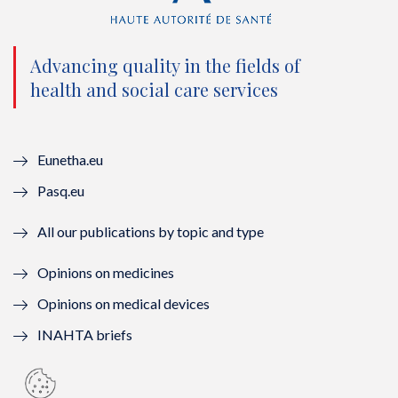
t
b
u
e
e
o
b
d
Advancing quality in the fields of
r
o
e
I
health and social care services
(
k
(
n
n
(
n
(
Eunetha.eu
o
n
o
n
Pasq.eu
u
o
u
o
All our publications by topic and type
v
u
v
u
Opinions on medicines
e
v
e
v
Opinions on medical devices
l
e
l
e
INAHTA briefs
l
l
l
l
e
l
e
l