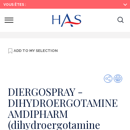
Search
Main
Main
VOUS ÊTES :
Menu
Content
Ouvrir
Ouv
le
menu
la
re
ADD TO
MY SELECTION
Share
Prin
DIERGOSPRAY -
DIHYDROERGOTAMINE
AMDIPHARM
(dihydroergotamine