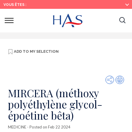
Search
Main
Main
VOUS ÊTES :
Menu
Content
Ouvrir
Ouv
le
menu
la
re
ADD TO
MY SELECTION
Share
Prin
MIRCERA (méthoxy
polyéthylène glycol-
époétine bêta)
MEDICINE
- Posted on Feb 22 2024