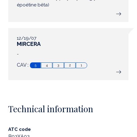
époétine bêta)
12/19/07
MIRCERA
-
CAV :
5
4
3
2
1
Technical information
ATC code
B03XA03