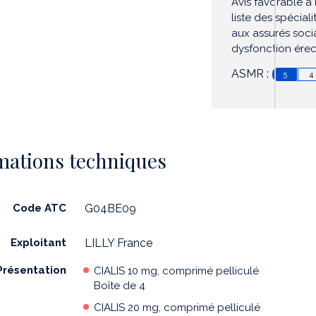
Avis favorable à l
liste des spécia
aux assurés soci
dysfonction érecti
ASMR :
5
4
mations techniques
Code ATC
G04BE09
Exploitant
LILLY France
Présentation
CIALIS 10 mg, comprimé pelliculé
Boîte de 4
CIALIS 20 mg, comprimé pelliculé