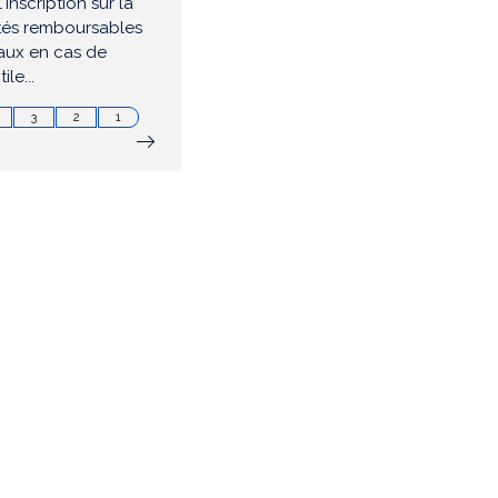
'inscription sur la
lités remboursables
aux en cas de
le...
3
2
1