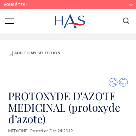
Search
Main
Main
VOUS ÊTES :
Menu
Content
Ouvrir
Ouv
le
menu
la
re
ADD TO
MY SELECTION
Share
Prin
PROTOXYDE D'AZOTE
MEDICINAL (protoxyde
d’azote)
MEDICINE
- Posted on Dec 24 2019