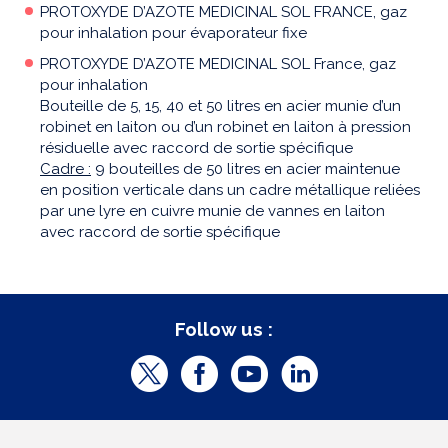
PROTOXYDE D’AZOTE MEDICINAL SOL FRANCE, gaz
pour inhalation pour évaporateur fixe
PROTOXYDE D’AZOTE MEDICINAL SOL France, gaz
pour inhalation
Bouteille de 5, 15, 40 et 50 litres en acier munie d’un
robinet en laiton ou d’un robinet en laiton à pression
résiduelle avec raccord de sortie spécifique
Cadre :
9 bouteilles de 50 litres en acier maintenue
en position verticale dans un cadre métallique reliées
par une lyre en cuivre munie de vannes en laiton
avec raccord de sortie spécifique
Follow us :
T
F
Y
L
w
a
o
i
i
c
u
n