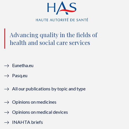
t
e
t
k
t
b
u
e
e
o
b
d
Advancing quality in the fields of
r
o
e
I
health and social care services
(
k
(
n
n
(
n
(
Eunetha.eu
o
n
o
n
Pasq.eu
u
o
u
o
All our publications by topic and type
v
u
v
u
Opinions on medicines
e
v
e
v
Opinions on medical devices
l
e
l
e
INAHTA briefs
l
l
l
l