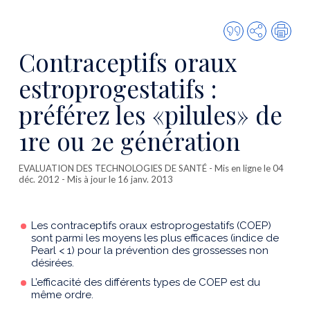
Citer
Partager
Imp
cette
Contraceptifs oraux
publicatio
estroprogestatifs :
préférez les «pilules» de
1re ou 2e génération
EVALUATION DES TECHNOLOGIES DE SANTÉ
- Mis en ligne le 04
déc. 2012 - Mis à jour le 16 janv. 2013
Les contraceptifs oraux estroprogestatifs (COEP)
sont parmi les moyens les plus efficaces (indice de
Pearl < 1) pour la prévention des grossesses non
désirées.
L’efficacité des différents types de COEP est du
même ordre.