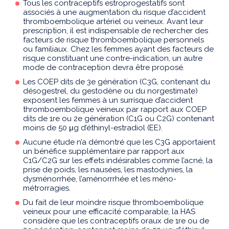
Tous les contraceptifs estroprogestatifs sont
associés à une augmentation du risque d’accident
thromboembolique artériel ou veineux. Avant leur
prescription, il est indispensable de rechercher des
facteurs de risque thromboembolique personnels
ou familiaux. Chez les femmes ayant des facteurs de
risque constituant une contre-indication, un autre
mode de contraception devra être proposé.
Les COEP dits de 3e génération (C3G, contenant du
désogestrel, du gestodène ou du norgestimate)
exposent les femmes à un surrisque d’accident
thromboembolique veineux par rapport aux COEP
dits de 1re ou 2e génération (C1G ou C2G) contenant
moins de 50 μg d’éthinyl-estradiol (EE).
Aucune étude n’a démontré que les C3G apportaient
un bénéfice supplémentaire par rapport aux
C1G/C2G sur les effets indésirables comme l’acné, la
prise de poids, les nausées, les mastodynies, la
dysménorrhée, l’aménorrrhée et les méno-
métrorragies.
Du fait de leur moindre risque thromboembolique
veineux pour une efficacité comparable, la HAS
considère que les contraceptifs oraux de 1re ou de