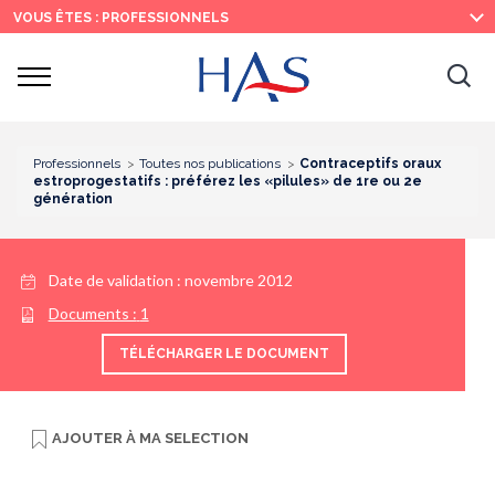
Recherche
Menu
Contenu
VOUS ÊTES : PROFESSIONNELS
principal
principal
Ouvrir
Ouv
le
menu
la
re
Professionnels
Toutes nos publications
Contraceptifs oraux
estroprogestatifs : préférez les «pilules» de 1re ou 2e
génération
Date de validation :
novembre 2012
Documents :
1
TÉLÉCHARGER LE DOCUMENT
AJOUTER À
MA SELECTION