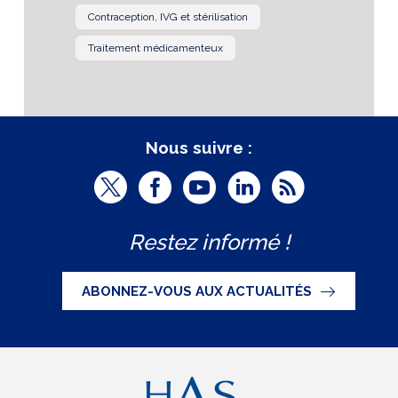
Contraception, IVG et stérilisation
Traitement médicamenteux
Nous suivre :
T
F
Y
L
R
w
a
o
i
S
Restez informé !
i
c
u
n
S
t
e
t
k
ABONNEZ-VOUS AUX ACTUALITÉS
t
b
u
e
e
o
b
d
r
o
e
I