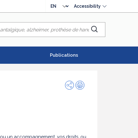
Choose
Accessibility
language
Chercher
Publications
Share
Print
in ou un accompagnement, vos droits, ou