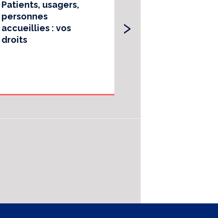
Patients, usagers,
Foire aux que
›
personnes
(FAQ) - Usager
accueillies : vos
droits