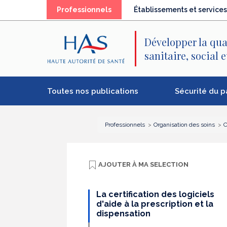
Recherche
Menu
Contenu
(élément
Professionnels
Établissements et services
principal
principal
séléctionné)
Développer la qua
sanitaire, social 
Toutes nos publications
Sécurité du p
Professionnels
Organisation des soins
C
AJOUTER À
MA SELECTION
La certification des logiciels
d'aide à la prescription et la
dispensation