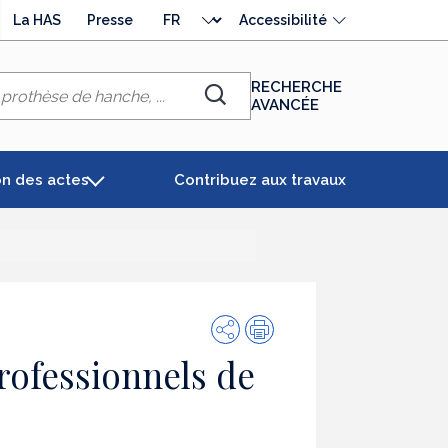
Choisir
La HAS
Presse
Accessibilité
la
langue
RECHERCHE
AVANCÉE
Chercher
on des actes
Contribuez aux travaux
Partager
Impression
professionnels de