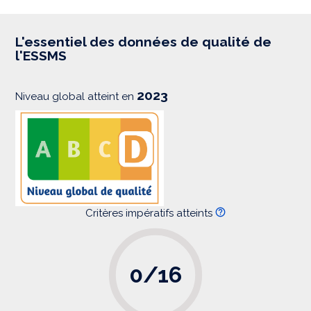
p
r
e
s
L'essentiel des données de qualité de
s
l'ESSMS
i
o
n
2023
Niveau global atteint en
Critères impératifs atteints
0/16