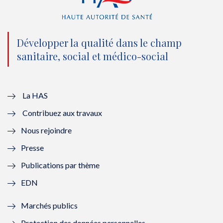
(
k
(
n
n
(
n
(
o
n
o
n
Développer la qualité dans le champ
sanitaire, social et médico-social
u
o
u
o
v
u
v
u
e
v
e
v
La HAS
Contribuez aux travaux
l
e
l
e
Nous rejoindre
l
l
l
l
Presse
e
l
e
l
Publications par thème
f
e
f
e
EDN
e
f
e
f
Marchés publics
n
e
n
e
Protection des données personnelles