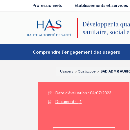
Recherche
Menu
Contenu
Professionnels
Établissements et services
principal
principal
Développer la qua
sanitaire, social 
Comprendre l'engagement des usagers
Usagers
Qualiscope
SAD ADMR AURI
Date d'évaluation : 04/07/2023
Documents :
1