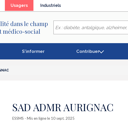
(élément
Usagers
Industriels
séléctionné)
lité dans le champ
et médico-social
S'informer
Contribuer
GNAC
SAD ADMR AURIGNAC
ESSMS
- Mis en ligne le 10 sept. 2025