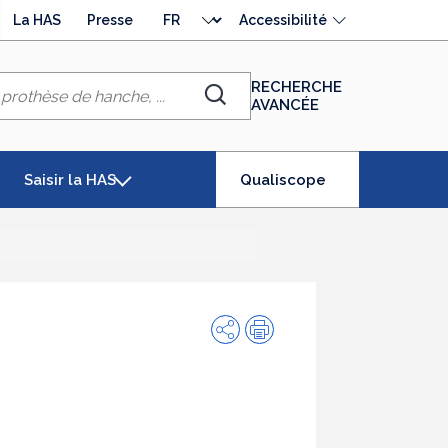
Choisir
La HAS
Presse
Accessibilité
la
langue
RECHERCHE
AVANCÉE
Chercher
(élément
Saisir la HAS
Qualiscope
séléctionné)
Partager
Impression