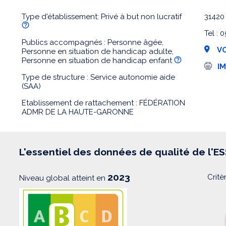
Type d'établissement: Privé à but non lucratif
3142
Tel :
Publics accompagnés : Personne âgée,
VO
Personne en situation de handicap adulte,
Personne en situation de handicap enfant
I
I
m
Type de structure : Service autonomie aide
p
(SAA)
r
e
Etablissement de rattachement : FÉDÉRATION
s
s
ADMR DE LA HAUTE-GARONNE
i
o
n
L'essentiel des données de qualité de l'E
2023
Critè
Niveau global atteint en