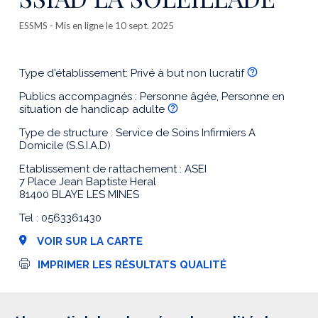
ESSMS
- Mis en ligne le 10 sept. 2025
Type d'établissement: Privé à but non lucratif
Publics accompagnés : Personne âgée, Personne en
situation de handicap adulte
Type de structure : Service de Soins Infirmiers A
Domicile (S.S.I.A.D)
Etablissement de rattachement : ASEI
7 Place Jean Baptiste Heral
81400 BLAYE LES MINES
Tel : 0563361430
VOIR SUR LA CARTE
I
IMPRIMER LES RÉSULTATS QUALITÉ
m
p
r
e
s