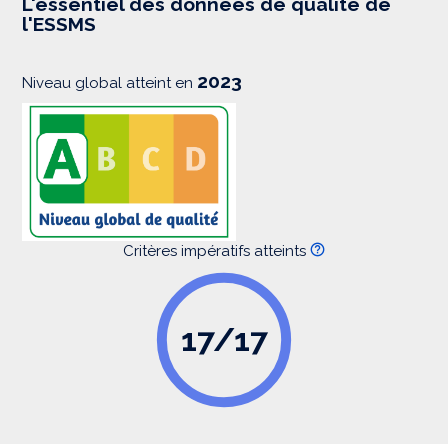
L'essentiel des données de qualité de
s
l'ESSMS
i
o
n
2023
Niveau global atteint en
Critères impératifs atteints
17/17