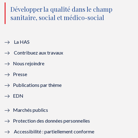
o
n
o
n
Développer la qualité dans le champ
sanitaire, social et médico-social
u
o
u
o
v
u
v
u
e
v
e
v
La HAS
Contribuez aux travaux
l
e
l
e
Nous rejoindre
l
l
l
l
Presse
e
l
e
l
Publications par thème
f
e
f
e
EDN
e
f
e
f
Marchés publics
n
e
n
e
Protection des données personnelles
ê
n
ê
n
Accessibilité : partiellement conforme
t
ê
t
ê