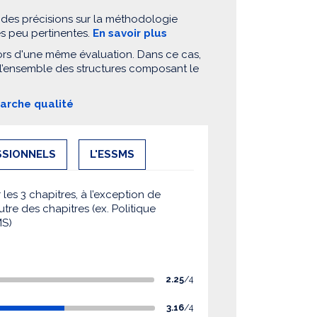
 des précisions sur la méthodologie
es peu pertinentes.
En savoir plus
ors d'une même évaluation. Dans ce cas,
 l’ensemble des structures composant le
marche qualité
SSIONNELS
L'ESSMS
es 3 chapitres, à l’exception de
utre des chapitres (ex. Politique
MS)
2.25
/4
3.16
/4