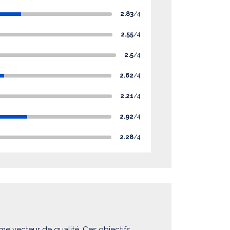
2.83
/4
2.55
/4
2.5
/4
2.62
/4
2.21
/4
2.92
/4
2.28
/4
me vecteur de qualité. Ces objectifs