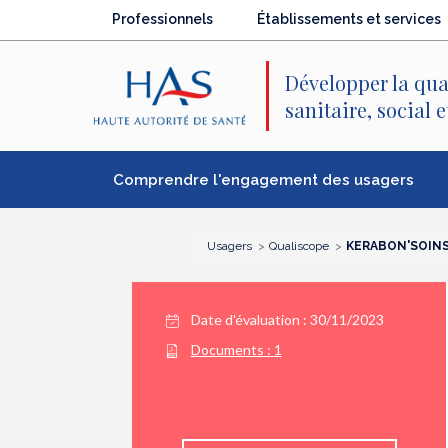
Recherche
Menu
Contenu
Professionnels
Établissements et services
principal
principal
Développer la qua
sanitaire, social 
Comprendre l'engagement des usagers
Usagers
Qualiscope
KERABON'SOIN
Date d'évaluation : 30/11/2023
Documents :
1