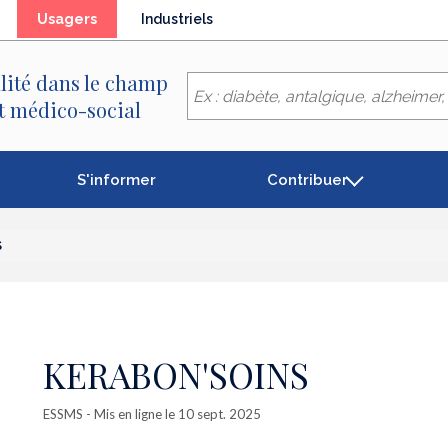
(élément
Usagers
Industriels
séléctionné)
lité dans le champ
et médico-social
S'informer
Contribuer
S
KERABON'SOINS
ESSMS
- Mis en ligne le 10 sept. 2025