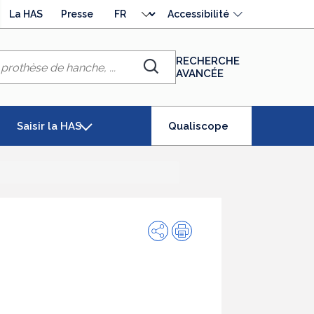
Choisir
La HAS
Presse
Accessibilité
la
langue
RECHERCHE
AVANCÉE
Chercher
(élément
Saisir la HAS
Qualiscope
séléctionné)
Partager
Impression