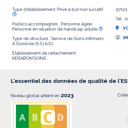
Type d'établissement: Privé à but non lucratif
97123
Tel : 
Publics accompagnés : Personne âgée,
VO
Personne en situation de handicap adulte
I
I
Type de structure : Service de Soins Infirmiers
m
A Domicile (S.S.I.A.D)
p
r
Etablissement de rattachement :
e
KERABON'SOINS
s
s
i
o
n
L'essentiel des données de qualité de l'E
2023
Critè
Niveau global atteint en